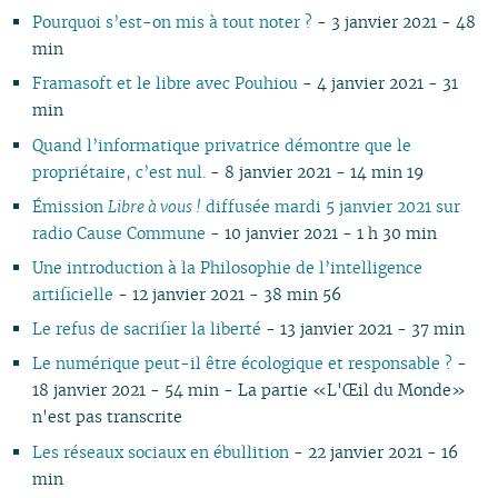
Pourquoi s’est-on mis à tout noter ?
- 3 janvier 2021 - 48
10
04
10
08
10
08
09
08
09
08
10
09
10
09
09
09
10
min
09
03
09
07
09
07
08
07
08
07
09
08
09
08
08
08
06
08
02
08
06
08
06
04
06
07
06
08
07
08
07
07
07
01
Framasoft et le libre avec Pouhiou
- 4 janvier 2021 - 31
07
01
07
05
07
05
02
05
06
05
07
06
07
06
06
06
min
06
06
04
06
04
04
04
04
06
05
06
05
05
05
Quand l’informatique privatrice démontre que le
05
05
03
04
03
03
03
03
05
04
05
04
04
04
propriétaire, c’est nul.
- 8 janvier 2021 - 14 min 19
04
04
02
03
02
02
01
02
04
03
04
03
03
03
Émission
Libre à vous !
diffusée mardi 5 janvier 2021 sur
03
03
01
02
01
01
01
03
02
03
02
02
02
radio Cause Commune
- 10 janvier 2021 - 1 h 30 min
02
02
01
02
01
01
01
01
01
Une introduction à la Philosophie de l’intelligence
artificielle
- 12 janvier 2021 - 38 min 56
Le refus de sacrifier la liberté
- 13 janvier 2021 - 37 min
Le numérique peut-il être écologique et responsable ?
-
18 janvier 2021 - 54 min - La partie «L'Œil du Monde»
n'est pas transcrite
Les réseaux sociaux en ébullition
- 22 janvier 2021 - 16
min