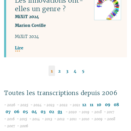
Les innovations ont-
elles un genre ?
MiXiT 2024
Marion Coville
MiXiT 2024
Lire
1
2
3
4
5
Toutes les transcriptions depuis 2006
12
11
10
09
08
- 2026
- 2025
- 2024
- 2023
- 2022
- 2021
08
12
12
12
12
07
06
05
04
03
02
01
- 2020
- 2019
- 2018
- 2017
07
11
11
11
11
12
12
12
12
- 2016
- 2015
- 2014
- 2013
- 2012
- 2011
- 2010
- 2009
- 2008
12
06
12
10
12
10
12
10
12
10
12
11
12
11
11
04
11
12
- 2007
- 2006
11
04
05
11
10
09
11
09
10
09
11
09
11
10
11
10
10
10
11