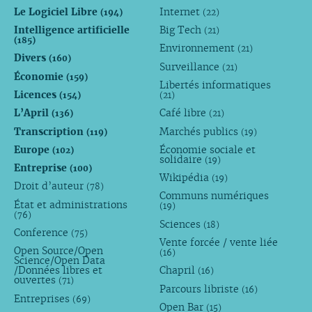
Le Logiciel Libre
Internet
(194)
(22)
Intelligence artificielle
Big Tech
(21)
(185)
Environnement
(21)
Divers
(160)
Surveillance
(21)
Économie
(159)
Libertés informatiques
Licences
(154)
(21)
L’April
Café libre
(136)
(21)
Transcription
Marchés publics
(119)
(19)
Europe
Économie sociale et
(102)
solidaire
(19)
Entreprise
(100)
Wikipédia
(19)
Droit d’auteur
(78)
Communs numériques
État et administrations
(19)
(76)
Sciences
(18)
Conference
(75)
Vente forcée / vente liée
Open Source/Open
(16)
Science/Open Data
/Données libres et
Chapril
(16)
ouvertes
(71)
Parcours libriste
(16)
Entreprises
(69)
Open Bar
(15)