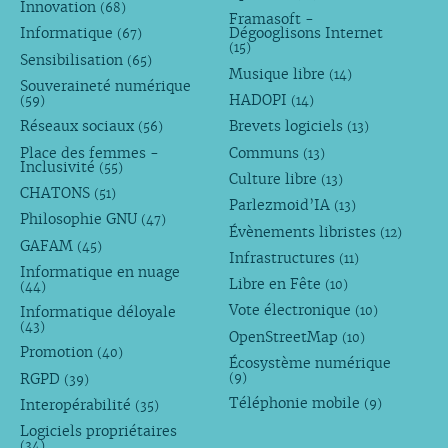
Innovation
(68)
Framasoft -
Informatique
Dégooglisons Internet
(67)
(15)
Sensibilisation
(65)
Musique libre
(14)
Souveraineté numérique
HADOPI
(59)
(14)
Réseaux sociaux
Brevets logiciels
(56)
(13)
Place des femmes -
Communs
(13)
Inclusivité
(55)
Culture libre
(13)
CHATONS
(51)
Parlezmoid’IA
(13)
Philosophie GNU
(47)
Évènements libristes
(12)
GAFAM
(45)
Infrastructures
(11)
Informatique en nuage
Libre en Fête
(10)
(44)
Vote électronique
Informatique déloyale
(10)
(43)
OpenStreetMap
(10)
Promotion
(40)
Écosystème numérique
RGPD
(9)
(39)
Téléphonie mobile
Interopérabilité
(9)
(35)
Logiciels propriétaires
(34)