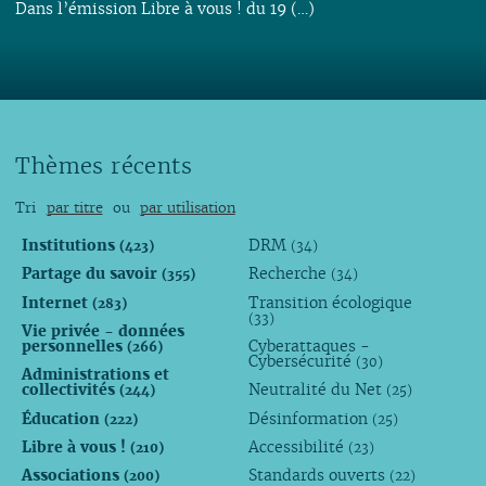
Dans l’émission Libre à vous ! du 19 (…)
Thèmes récents
Tri
par titre
ou
par utilisation
Institutions
DRM
(423)
(34)
Partage du savoir
Recherche
(355)
(34)
Internet
Transition écologique
(283)
(33)
Vie privée - données
personnelles
Cyberattaques -
(266)
Cybersécurité
(30)
Administrations et
collectivités
Neutralité du Net
(244)
(25)
Éducation
Désinformation
(222)
(25)
Libre à vous !
Accessibilité
(210)
(23)
Associations
Standards ouverts
(200)
(22)