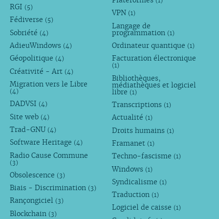
Plateformes
(1)
RGI
(5)
VPN
(1)
Fédiverse
(5)
Langage de
Sobriété
programmation
(4)
(1)
AdieuWindows
Ordinateur quantique
(4)
(1)
Géopolitique
Facturation électronique
(4)
(1)
Créativité - Art
(4)
Bibliothèques,
Migration vers le Libre
médiathèques et logiciel
libre
(4)
(1)
DADVSI
Transcriptions
(4)
(1)
Site web
Actualité
(4)
(1)
Trad-GNU
Droits humains
(4)
(1)
Software Heritage
Framanet
(4)
(1)
Radio Cause Commune
Techno-fascisme
(1)
(3)
Windows
(1)
Obsolescence
(3)
Syndicalisme
(1)
Biais - Discrimination
(3)
Traduction
(1)
Rançongiciel
(3)
Logiciel de caisse
(1)
Blockchain
(3)