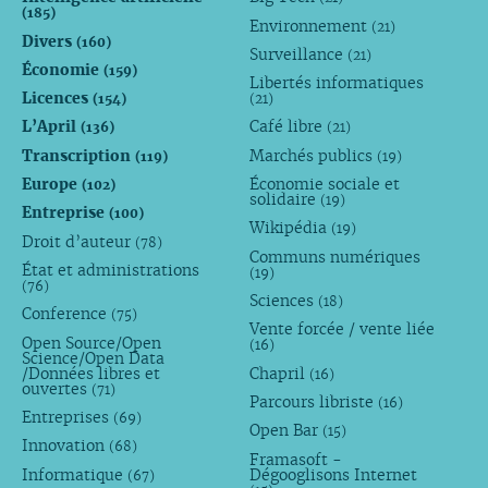
(185)
Environnement
(21)
Divers
(160)
Surveillance
(21)
Économie
(159)
Libertés informatiques
Licences
(154)
(21)
L’April
Café libre
(136)
(21)
Transcription
Marchés publics
(119)
(19)
Europe
Économie sociale et
(102)
solidaire
(19)
Entreprise
(100)
Wikipédia
(19)
Droit d’auteur
(78)
Communs numériques
État et administrations
(19)
(76)
Sciences
(18)
Conference
(75)
Vente forcée / vente liée
Open Source/Open
(16)
Science/Open Data
/Données libres et
Chapril
(16)
ouvertes
(71)
Parcours libriste
(16)
Entreprises
(69)
Open Bar
(15)
Innovation
(68)
Framasoft -
Informatique
Dégooglisons Internet
(67)