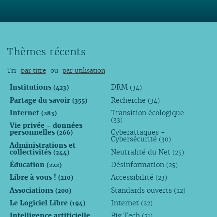
Thèmes récents
Tri
par titre
ou
par utilisation
Institutions
DRM
(423)
(34)
Partage du savoir
Recherche
(355)
(34)
Internet
Transition écologique
(283)
(33)
Vie privée - données
personnelles
Cyberattaques -
(266)
Cybersécurité
(30)
Administrations et
collectivités
Neutralité du Net
(244)
(25)
Éducation
Désinformation
(222)
(25)
Libre à vous !
Accessibilité
(210)
(23)
Associations
Standards ouverts
(200)
(22)
Le Logiciel Libre
Internet
(194)
(22)
Intelligence artificielle
Big Tech
(21)