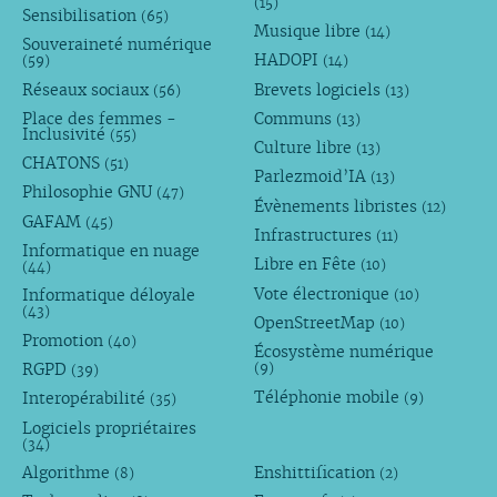
(15)
Sensibilisation
(65)
Musique libre
(14)
Souveraineté numérique
HADOPI
(59)
(14)
Réseaux sociaux
Brevets logiciels
(56)
(13)
Place des femmes -
Communs
(13)
Inclusivité
(55)
Culture libre
(13)
CHATONS
(51)
Parlezmoid’IA
(13)
Philosophie GNU
(47)
Évènements libristes
(12)
GAFAM
(45)
Infrastructures
(11)
Informatique en nuage
Libre en Fête
(10)
(44)
Vote électronique
Informatique déloyale
(10)
(43)
OpenStreetMap
(10)
Promotion
(40)
Écosystème numérique
RGPD
(9)
(39)
Téléphonie mobile
Interopérabilité
(9)
(35)
Logiciels propriétaires
(34)
Algorithme
Enshittification
(8)
(2)