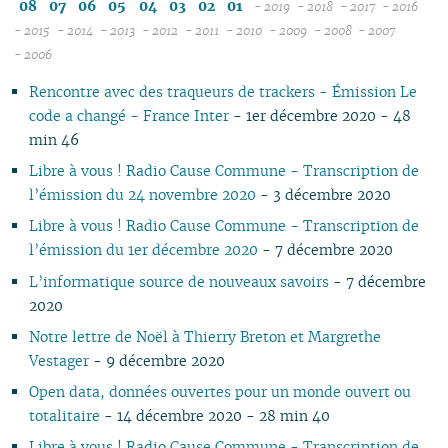
08
07
06
05
04
03
02
01
- 2019
- 2018
- 2017
- 2016
07
11
11
11
11
11
12
12
12
12
- 2015
- 2014
- 2013
- 2012
- 2011
- 2010
- 2009
- 2008
- 2007
12
06
12
10
12
10
12
10
12
10
12
10
11
04
11
12
11
04
11
- 2006
11
05
10
11
09
10
09
11
09
11
09
11
09
10
10
11
10
10
Rencontre avec des traqueurs de trackers - Émission Le
10
04
10
08
09
08
09
08
10
08
10
08
09
09
10
09
09
code a changé - France Inter
- 1er décembre 2020 - 48
09
03
09
07
08
07
08
07
09
07
09
07
08
08
06
08
08
min 46
08
02
08
06
04
06
07
06
08
06
08
06
07
07
01
07
07
07
01
07
05
02
05
06
05
07
05
07
05
06
06
06
06
Libre à vous ! Radio Cause Commune - Transcription de
06
06
04
04
04
04
06
04
06
04
05
05
05
05
l’émission du 24 novembre 2020
- 3 décembre 2020
05
04
03
03
03
03
05
03
05
03
04
04
04
04
Libre à vous ! Radio Cause Commune - Transcription de
04
03
02
02
01
02
04
02
04
02
03
03
03
03
l’émission du 1er décembre 2020
- 7 décembre 2020
03
02
01
01
01
03
01
03
01
02
02
02
02
L’informatique source de nouveaux savoirs
- 7 décembre
02
02
01
01
01
01
2020
01
Notre lettre de Noël à Thierry Breton et Margrethe
Vestager
- 9 décembre 2020
Open data, données ouvertes pour un monde ouvert ou
totalitaire
- 14 décembre 2020 - 28 min 40
Libre à vous ! Radio Cause Commune - Transcription de