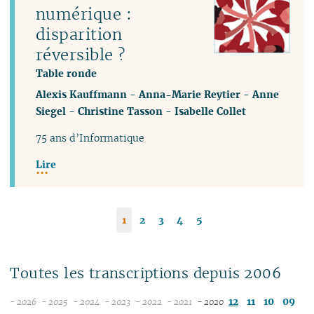
numérique :
disparition
réversible ?
Table ronde
Alexis Kauffmann
-
Anna-Marie Reytier
-
Anne
Siegel
-
Christine Tasson
-
Isabelle Collet
75 ans d’Informatique
Lire
1
2
3
4
5
Toutes les transcriptions depuis 2006
12
11
10
09
- 2026
- 2025
- 2024
- 2023
- 2022
- 2021
- 2020
08
12
12
12
12
12