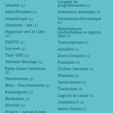
Langage de
Sobriété
programmation
(4)
(1)
AdieuWindows
Ordinateur quantique
(4)
(1)
Géopolitique
Facturation électronique
(4)
(1)
Créativité - Art
(4)
Bibliothèques,
Migration vers le Libre
médiathèques et logiciel
libre
(4)
(1)
DADVSI
Transcriptions
(4)
(1)
Site web
Actualité
(4)
(1)
Trad-GNU
Droits humains
(4)
(1)
Software Heritage
Framanet
(4)
(1)
Radio Cause Commune
Techno-fascisme
(1)
(3)
Windows
(1)
Obsolescence
(3)
Syndicalisme
(1)
Biais - Discrimination
(3)
Traduction
(1)
Rançongiciel
(3)
Logiciel de caisse
(1)
Blockchain
(3)
Candidats.fr
(1)
Sécurité
(3)
Aaron Swartz
(1)
Privacy - personal data