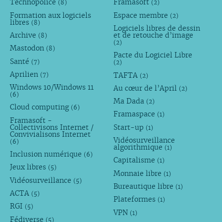
Technopolice
Framasoft
(8)
(2)
Formation aux logiciels
Espace membre
(2)
libres
(8)
Logiciels libres de dessin
Archive
et de retouche d’image
(8)
(2)
Mastodon
(8)
Pacte du Logiciel Libre
Santé
(7)
(2)
Aprilien
TAFTA
(7)
(2)
Windows 10/Windows 11
Au cœur de l’April
(2)
(6)
Ma Dada
(2)
Cloud computing
(6)
Framaspace
(1)
Framasoft -
Collectivisons Internet /
Start-up
(1)
Convivialisons Internet
Vidéosurveillance
(6)
algorithmique
(1)
Inclusion numérique
(6)
Capitalisme
(1)
Jeux libres
(5)
Monnaie libre
(1)
Vidéosurveillance
(5)
Bureautique libre
(1)
ACTA
(5)
Plateformes
(1)
RGI
(5)
VPN
(1)
Fédiverse
(5)