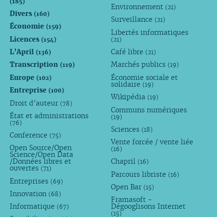
(185)
Environnement
(21)
Divers
(160)
Surveillance
(21)
Économie
(159)
Libertés informatiques
Licences
(154)
(21)
L’April
Café libre
(136)
(21)
Transcription
Marchés publics
(119)
(19)
Europe
Économie sociale et
(102)
solidaire
(19)
Entreprise
(100)
Wikipédia
(19)
Droit d’auteur
(78)
Communs numériques
État et administrations
(19)
(76)
Sciences
(18)
Conference
(75)
Vente forcée / vente liée
Open Source/Open
(16)
Science/Open Data
/Données libres et
Chapril
(16)
ouvertes
(71)
Parcours libriste
(16)
Entreprises
(69)
Open Bar
(15)
Innovation
(68)
Framasoft -
Informatique
Dégooglisons Internet
(67)
(15)