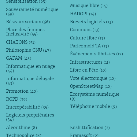
Sensibilisation
(65)
Musique libre
(14)
Souveraineté numérique
HADOPI
(59)
(14)
Réseaux sociaux
Brevets logiciels
(56)
(13)
Place des femmes -
Communs
(13)
Inclusivité
(55)
Culture libre
(13)
CHATONS
(51)
Parlezmoid’IA
(13)
Philosophie GNU
(47)
Évènements libristes
(12)
GAFAM
(45)
Infrastructures
(11)
Informatique en nuage
Libre en Fête
(10)
(44)
Vote électronique
Informatique déloyale
(10)
(43)
OpenStreetMap
(10)
Promotion
(40)
Écosystème numérique
RGPD
(9)
(39)
Téléphonie mobile
Interopérabilité
(9)
(35)
Logiciels propriétaires
(34)
Algorithme
Enshittification
(8)
(2)
Technopolice
Framasoft
(8)
(2)