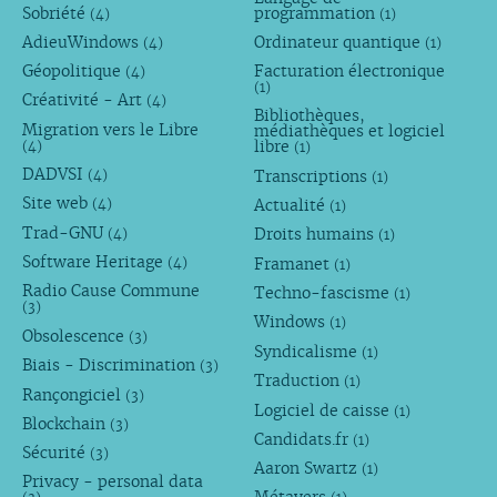
Sobriété
programmation
(4)
(1)
AdieuWindows
Ordinateur quantique
(4)
(1)
Géopolitique
Facturation électronique
(4)
(1)
Créativité - Art
(4)
Bibliothèques,
Migration vers le Libre
médiathèques et logiciel
libre
(4)
(1)
DADVSI
Transcriptions
(4)
(1)
Site web
Actualité
(4)
(1)
Trad-GNU
Droits humains
(4)
(1)
Software Heritage
Framanet
(4)
(1)
Radio Cause Commune
Techno-fascisme
(1)
(3)
Windows
(1)
Obsolescence
(3)
Syndicalisme
(1)
Biais - Discrimination
(3)
Traduction
(1)
Rançongiciel
(3)
Logiciel de caisse
(1)
Blockchain
(3)
Candidats.fr
(1)
Sécurité
(3)
Aaron Swartz
(1)
Privacy - personal data