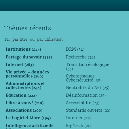
Thèmes récents
Tri
par titre
ou
par utilisation
Institutions
DRM
(423)
(34)
Partage du savoir
Recherche
(355)
(34)
Internet
Transition écologique
(283)
(33)
Vie privée - données
personnelles
Cyberattaques -
(266)
Cybersécurité
(30)
Administrations et
collectivités
Neutralité du Net
(244)
(25)
Éducation
Désinformation
(222)
(25)
Libre à vous !
Accessibilité
(210)
(23)
Associations
Standards ouverts
(200)
(22)
Le Logiciel Libre
Internet
(194)
(22)
Intelligence artificielle
Big Tech
(21)