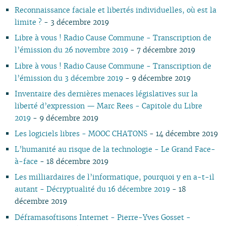
Reconnaissance faciale et libertés individuelles, où est la
10
04
10
08
10
08
09
08
09
08
10
08
10
08
09
09
10
limite ?
- 3 décembre 2019
09
03
09
07
09
07
08
07
08
07
09
07
09
07
08
08
06
08
02
08
06
08
06
04
06
07
06
08
06
08
06
07
07
01
Libre à vous ! Radio Cause Commune - Transcription de
07
01
07
05
07
05
02
05
06
05
07
05
07
05
06
06
l’émission du 26 novembre 2019
- 7 décembre 2019
06
06
04
06
04
04
04
04
06
04
06
04
05
05
Libre à vous ! Radio Cause Commune - Transcription de
05
05
03
04
03
03
03
03
05
03
05
03
04
04
l’émission du 3 décembre 2019
- 9 décembre 2019
04
04
02
03
02
02
01
02
04
02
04
02
03
03
Inventaire des dernières menaces législatives sur la
03
03
01
02
01
01
01
03
01
03
01
02
02
liberté d’expression — Marc Rees - Capitole du Libre
02
02
02
01
01
2019
- 9 décembre 2019
01
01
Les logiciels libres - MOOC CHATONS
- 14 décembre 2019
L’humanité au risque de la technologie - Le Grand Face-
à-face
- 18 décembre 2019
Les milliardaires de l’informatique, pourquoi y en a-t-il
autant - Décryptualité du 16 décembre 2019
- 18
décembre 2019
Déframasoftisons Internet - Pierre-Yves Gosset -