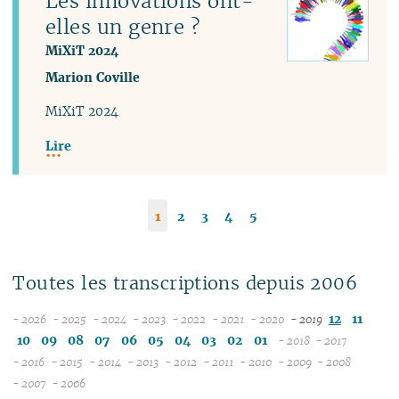
Les innovations ont-
elles un genre ?
MiXiT 2024
Marion Coville
MiXiT 2024
Lire
1
2
3
4
5
Toutes les transcriptions depuis 2006
12
11
- 2026
- 2025
- 2024
- 2023
- 2022
- 2021
- 2020
- 2019
08
12
12
12
12
12
12
10
09
08
07
06
05
04
03
02
01
- 2018
- 2017
07
11
11
11
11
11
11
12
12
- 2016
- 2015
- 2014
- 2013
- 2012
- 2011
- 2010
- 2009
- 2008
12
06
12
10
12
10
12
10
12
10
12
10
12
10
11
04
11
12
- 2007
- 2006
11
04
05
11
10
09
11
09
10
09
11
09
11
09
11
09
10
10
11