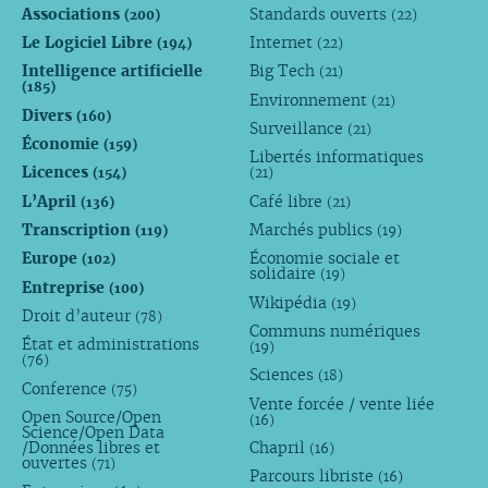
Associations
Standards ouverts
(200)
(22)
Le Logiciel Libre
Internet
(194)
(22)
Intelligence artificielle
Big Tech
(21)
(185)
Environnement
(21)
Divers
(160)
Surveillance
(21)
Économie
(159)
Libertés informatiques
Licences
(154)
(21)
L’April
Café libre
(136)
(21)
Transcription
Marchés publics
(119)
(19)
Europe
Économie sociale et
(102)
solidaire
(19)
Entreprise
(100)
Wikipédia
(19)
Droit d’auteur
(78)
Communs numériques
État et administrations
(19)
(76)
Sciences
(18)
Conference
(75)
Vente forcée / vente liée
Open Source/Open
(16)
Science/Open Data
/Données libres et
Chapril
(16)
ouvertes
(71)
Parcours libriste
(16)