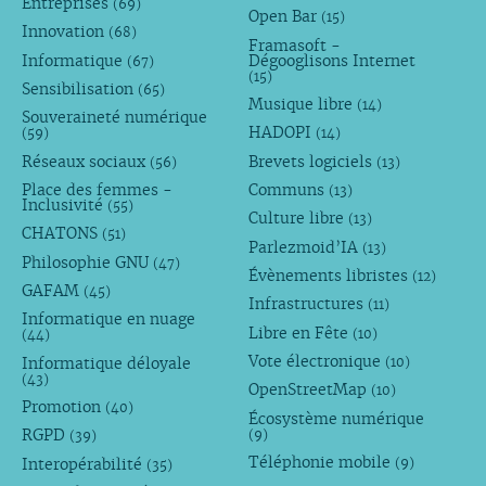
Entreprises
(69)
Open Bar
(15)
Innovation
(68)
Framasoft -
Informatique
Dégooglisons Internet
(67)
(15)
Sensibilisation
(65)
Musique libre
(14)
Souveraineté numérique
HADOPI
(59)
(14)
Réseaux sociaux
Brevets logiciels
(56)
(13)
Place des femmes -
Communs
(13)
Inclusivité
(55)
Culture libre
(13)
CHATONS
(51)
Parlezmoid’IA
(13)
Philosophie GNU
(47)
Évènements libristes
(12)
GAFAM
(45)
Infrastructures
(11)
Informatique en nuage
Libre en Fête
(10)
(44)
Vote électronique
Informatique déloyale
(10)
(43)
OpenStreetMap
(10)
Promotion
(40)
Écosystème numérique
RGPD
(9)
(39)
Téléphonie mobile
Interopérabilité
(9)
(35)