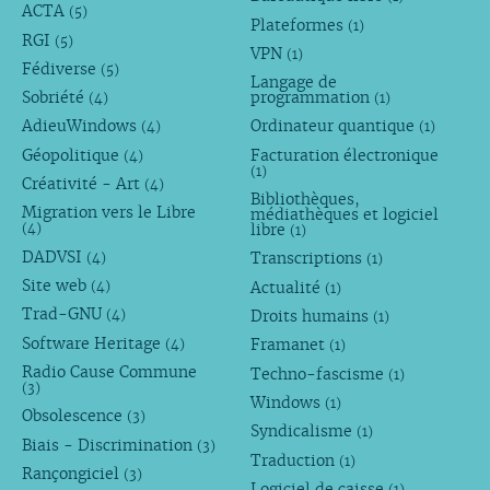
ACTA
(5)
Plateformes
(1)
RGI
(5)
VPN
(1)
Fédiverse
(5)
Langage de
Sobriété
programmation
(4)
(1)
AdieuWindows
Ordinateur quantique
(4)
(1)
Géopolitique
Facturation électronique
(4)
(1)
Créativité - Art
(4)
Bibliothèques,
Migration vers le Libre
médiathèques et logiciel
libre
(4)
(1)
DADVSI
Transcriptions
(4)
(1)
Site web
Actualité
(4)
(1)
Trad-GNU
Droits humains
(4)
(1)
Software Heritage
Framanet
(4)
(1)
Radio Cause Commune
Techno-fascisme
(1)
(3)
Windows
(1)
Obsolescence
(3)
Syndicalisme
(1)
Biais - Discrimination
(3)
Traduction
(1)
Rançongiciel
(3)
Logiciel de caisse
(1)