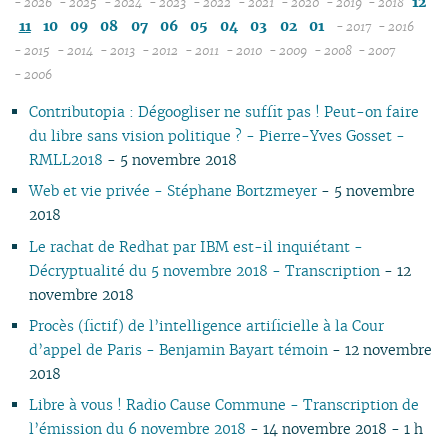
12
- 2026
- 2025
- 2024
- 2023
- 2022
- 2021
- 2020
- 2019
- 2018
08
12
12
12
12
12
12
12
11
10
09
08
07
06
05
04
03
02
01
- 2017
- 2016
07
11
11
11
11
11
11
11
12
12
- 2015
- 2014
- 2013
- 2012
- 2011
- 2010
- 2009
- 2008
- 2007
12
06
12
10
12
10
12
10
12
10
12
10
04
10
12
10
11
04
11
- 2006
11
05
10
11
09
10
09
11
09
11
09
11
09
09
11
09
10
10
Contributopia : Dégoogliser ne suffit pas ! Peut-on faire
10
04
10
08
09
08
09
08
10
08
10
08
08
10
08
09
09
du libre sans vision politique ? - Pierre-Yves Gosset -
09
03
09
07
08
07
08
07
09
07
09
07
07
06
07
08
08
RMLL2018
- 5 novembre 2018
08
02
08
06
04
06
07
06
08
06
08
06
06
01
06
07
07
07
01
07
05
02
05
06
05
07
05
07
05
05
05
06
06
Web et vie privée - Stéphane Bortzmeyer
- 5 novembre
06
06
04
04
04
04
06
04
06
04
04
04
05
05
2018
05
04
03
03
03
03
05
03
05
03
03
03
04
04
Le rachat de Redhat par IBM est-il inquiétant -
04
03
02
02
01
02
04
02
04
02
02
02
03
03
Décryptualité du 5 novembre 2018 - Transcription
- 12
03
02
01
01
01
03
01
03
01
01
01
02
02
novembre 2018
02
02
01
01
Procès (fictif) de l’intelligence artificielle à la Cour
01
d’appel de Paris - Benjamin Bayart témoin
- 12 novembre
2018
Libre à vous ! Radio Cause Commune - Transcription de
l’émission du 6 novembre 2018
- 14 novembre 2018 - 1 h