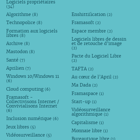
Logiciels propriétaires
(34)
Algorithme
Enshittification
(8)
(2)
Technopolice
Framasoft
(8)
(2)
Formation aux logiciels
Espace membre
(2)
libres
(8)
Logiciels libres de dessin
Archive
et de retouche d’image
(8)
(2)
Mastodon
(8)
Pacte du Logiciel Libre
Santé
(7)
(2)
Aprilien
TAFTA
(7)
(2)
Windows 10/Windows 11
Au cœur de l’April
(2)
(6)
Ma Dada
(2)
Cloud computing
(6)
Framaspace
(1)
Framasoft -
Collectivisons Internet /
Start-up
(1)
Convivialisons Internet
Vidéosurveillance
(6)
algorithmique
(1)
Inclusion numérique
(6)
Capitalisme
(1)
Jeux libres
(5)
Monnaie libre
(1)
Vidéosurveillance
(5)
Bureautique libre
(1)