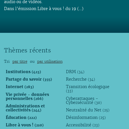
audio ou de vidéos.
Dans l’émission Libre à vous ! du 19 (…)
Thèmes récents
Tri
par titre
ou
par utilisation
Institutions
DRM
(423)
(34)
Partage du savoir
Recherche
(355)
(34)
Internet
Transition écologique
(283)
(33)
Vie privée - données
personnelles
Cyberattaques -
(266)
Cybersécurité
(30)
Administrations et
collectivités
Neutralité du Net
(244)
(25)
Éducation
Désinformation
(222)
(25)
Libre à vous !
Accessibilité
(210)
(23)