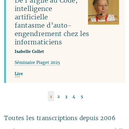
De l’argile au Code,
intelligence
artificielle
fantasme d’auto-
engendrement chez les
informaticiens
Isabelle Collet
Séminaire Piaget 2025
Lire
1
2
3
4
5
Toutes les transcriptions depuis 2006