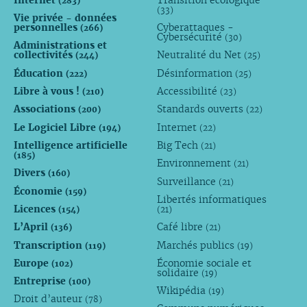
(283)
(33)
Vie privée - données
personnelles
Cyberattaques -
(266)
Cybersécurité
(30)
Administrations et
collectivités
Neutralité du Net
(244)
(25)
Éducation
Désinformation
(222)
(25)
Libre à vous !
Accessibilité
(210)
(23)
Associations
Standards ouverts
(200)
(22)
Le Logiciel Libre
Internet
(194)
(22)
Intelligence artificielle
Big Tech
(21)
(185)
Environnement
(21)
Divers
(160)
Surveillance
(21)
Économie
(159)
Libertés informatiques
Licences
(154)
(21)
L’April
Café libre
(136)
(21)
Transcription
Marchés publics
(119)
(19)
Europe
Économie sociale et
(102)
solidaire
(19)
Entreprise
(100)
Wikipédia
(19)
Droit d’auteur
(78)