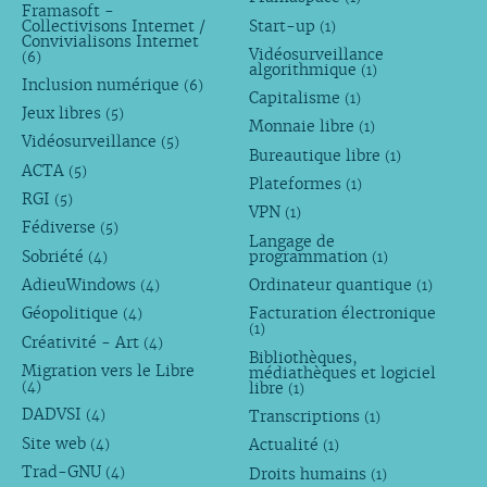
Framasoft -
Collectivisons Internet /
Start-up
(1)
Convivialisons Internet
Vidéosurveillance
(6)
algorithmique
(1)
Inclusion numérique
(6)
Capitalisme
(1)
Jeux libres
(5)
Monnaie libre
(1)
Vidéosurveillance
(5)
Bureautique libre
(1)
ACTA
(5)
Plateformes
(1)
RGI
(5)
VPN
(1)
Fédiverse
(5)
Langage de
Sobriété
programmation
(4)
(1)
AdieuWindows
Ordinateur quantique
(4)
(1)
Géopolitique
Facturation électronique
(4)
(1)
Créativité - Art
(4)
Bibliothèques,
Migration vers le Libre
médiathèques et logiciel
libre
(4)
(1)
DADVSI
Transcriptions
(4)
(1)
Site web
Actualité
(4)
(1)
Trad-GNU
Droits humains
(4)
(1)