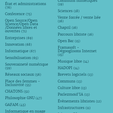
Communs numériques
État et administrations
(19)
(76)
Sciences
(18)
Conference
(75)
Vente forcée / vente liée
Open Source/Open
(16)
Science/Open Data
/Données libres et
Chapril
(16)
ouvertes
(71)
Parcours libriste
(16)
Entreprises
(69)
Open Bar
(15)
Innovation
(68)
Framasoft -
Informatique
Dégooglisons Internet
(67)
(15)
Sensibilisation
(65)
Musique libre
(14)
Souveraineté numérique
HADOPI
(59)
(14)
Réseaux sociaux
Brevets logiciels
(56)
(13)
Place des femmes -
Communs
(13)
Inclusivité
(55)
Culture libre
(13)
CHATONS
(51)
Parlezmoid’IA
(13)
Philosophie GNU
(47)
Évènements libristes
(12)
GAFAM
(45)
Infrastructures
(11)
Informatique en nuage