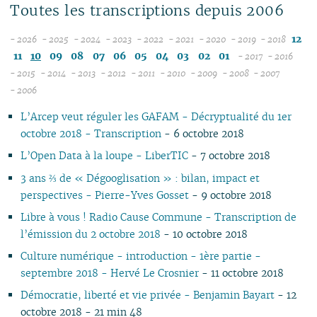
Toutes les transcriptions depuis 2006
12
- 2026
- 2025
- 2024
- 2023
- 2022
- 2021
- 2020
- 2019
- 2018
08
12
12
12
12
12
12
12
11
10
09
08
07
06
05
04
03
02
01
- 2017
- 2016
07
11
11
11
11
11
11
11
12
12
- 2015
- 2014
- 2013
- 2012
- 2011
- 2010
- 2009
- 2008
- 2007
12
06
12
10
12
10
12
10
12
10
12
10
04
10
12
10
11
04
11
- 2006
11
05
10
11
09
10
09
11
09
11
09
11
09
09
11
09
10
10
L’Arcep veut réguler les GAFAM - Décryptualité du 1er
10
04
10
08
09
08
09
08
10
08
10
08
08
10
08
09
09
octobre 2018 - Transcription
- 6 octobre 2018
09
03
09
07
08
07
08
07
09
07
09
07
07
06
07
08
08
08
02
08
06
04
06
07
06
08
06
08
06
06
01
06
07
07
L’Open Data à la loupe - LiberTIC
- 7 octobre 2018
07
01
07
05
02
05
06
05
07
05
07
05
05
05
06
06
3 ans ⅔ de « Dégooglisation » : bilan, impact et
06
06
04
04
04
04
06
04
06
04
04
04
05
05
perspectives - Pierre-Yves Gosset
- 9 octobre 2018
05
04
03
03
03
03
05
03
05
03
03
03
04
04
Libre à vous ! Radio Cause Commune - Transcription de
04
03
02
02
01
02
04
02
04
02
02
02
03
03
l’émission du 2 octobre 2018
- 10 octobre 2018
03
02
01
01
01
03
01
03
01
01
01
02
02
02
02
01
01
Culture numérique - introduction - 1ère partie -
01
septembre 2018 - Hervé Le Crosnier
- 11 octobre 2018
Démocratie, liberté et vie privée - Benjamin Bayart
- 12
octobre 2018 - 21 min 48