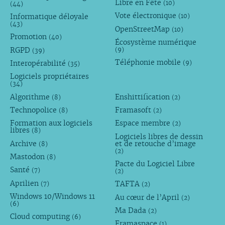
Libre en Fête
(10)
(44)
Vote électronique
Informatique déloyale
(10)
(43)
OpenStreetMap
(10)
Promotion
(40)
Écosystème numérique
RGPD
(9)
(39)
Téléphonie mobile
Interopérabilité
(9)
(35)
Logiciels propriétaires
(34)
Algorithme
Enshittification
(8)
(2)
Technopolice
Framasoft
(8)
(2)
Formation aux logiciels
Espace membre
(2)
libres
(8)
Logiciels libres de dessin
Archive
et de retouche d’image
(8)
(2)
Mastodon
(8)
Pacte du Logiciel Libre
Santé
(7)
(2)
Aprilien
TAFTA
(7)
(2)
Windows 10/Windows 11
Au cœur de l’April
(2)
(6)
Ma Dada
(2)
Cloud computing
(6)
Framaspace
(1)