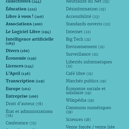
collectivités
Neutralité du Net
(244)
(25)
Éducation
Désinformation
(222)
(25)
Libre à vous !
Accessibilité
(210)
(23)
Associations
Standards ouverts
(200)
(22)
Le Logiciel Libre
Internet
(194)
(22)
Intelligence artificielle
Big Tech
(21)
(185)
Environnement
(21)
Divers
(160)
Surveillance
(21)
Économie
(159)
Libertés informatiques
Licences
(154)
(21)
L’April
Café libre
(136)
(21)
Transcription
Marchés publics
(119)
(19)
Europe
Économie sociale et
(102)
solidaire
(19)
Entreprise
(100)
Wikipédia
(19)
Droit d’auteur
(78)
Communs numériques
État et administrations
(19)
(76)
Sciences
(18)
Conference
(75)
Vente forcée / vente liée