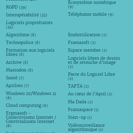
Écosystème numérique
RGPD
(9)
(39)
Téléphonie mobile
Interopérabilité
(9)
(35)
Logiciels propriétaires
(34)
Algorithme
Enshittification
(8)
(2)
Technopolice
Framasoft
(8)
(2)
Formation aux logiciels
Espace membre
(2)
libres
(8)
Logiciels libres de dessin
Archive
et de retouche d’image
(8)
(2)
Mastodon
(8)
Pacte du Logiciel Libre
Santé
(7)
(2)
Aprilien
TAFTA
(7)
(2)
Windows 10/Windows 11
Au cœur de l’April
(2)
(6)
Ma Dada
(2)
Cloud computing
(6)
Framaspace
(1)
Framasoft -
Collectivisons Internet /
Start-up
(1)
Convivialisons Internet
Vidéosurveillance
(6)
algorithmique
(1)