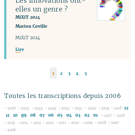
Les innovations ont-
elles un genre ?
MiXiT 2024
Marion Coville
MiXiT 2024
Lire
1
2
3
4
5
Toutes les transcriptions depuis 2006
12
- 2026
- 2025
- 2024
- 2023
- 2022
- 2021
- 2020
- 2019
- 2018
08
12
12
12
12
12
12
12
11
10
09
08
07
06
05
04
03
02
01
- 2017
- 2016
07
11
11
11
11
11
11
11
12
12
- 2015
- 2014
- 2013
- 2012
- 2011
- 2010
- 2009
- 2008
- 2007
12
06
12
10
12
10
12
10
12
10
12
10
04
10
12
10
11
04
11
- 2006
11
05
10
11
09
10
09
11
09
11
09
11
09
09
11
09
10
10