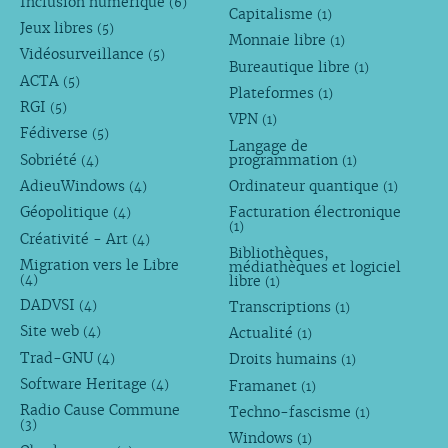
Inclusion numérique
(6)
Capitalisme
(1)
Jeux libres
(5)
Monnaie libre
(1)
Vidéosurveillance
(5)
Bureautique libre
(1)
ACTA
(5)
Plateformes
(1)
RGI
(5)
VPN
(1)
Fédiverse
(5)
Langage de
Sobriété
programmation
(4)
(1)
AdieuWindows
Ordinateur quantique
(4)
(1)
Géopolitique
Facturation électronique
(4)
(1)
Créativité - Art
(4)
Bibliothèques,
Migration vers le Libre
médiathèques et logiciel
libre
(4)
(1)
DADVSI
Transcriptions
(4)
(1)
Site web
Actualité
(4)
(1)
Trad-GNU
Droits humains
(4)
(1)
Software Heritage
Framanet
(4)
(1)
Radio Cause Commune
Techno-fascisme
(1)
(3)
Windows
(1)