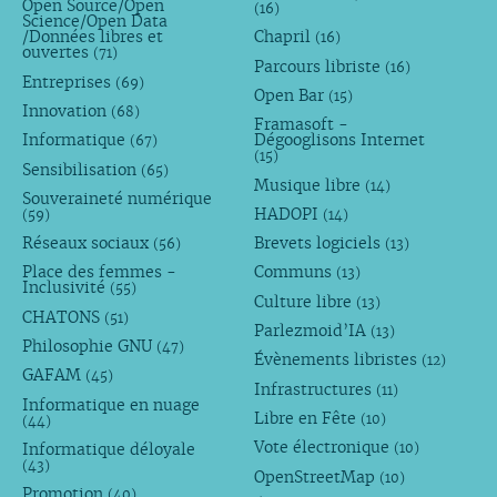
Open Source/Open
(16)
Science/Open Data
/Données libres et
Chapril
(16)
ouvertes
(71)
Parcours libriste
(16)
Entreprises
(69)
Open Bar
(15)
Innovation
(68)
Framasoft -
Informatique
Dégooglisons Internet
(67)
(15)
Sensibilisation
(65)
Musique libre
(14)
Souveraineté numérique
HADOPI
(59)
(14)
Réseaux sociaux
Brevets logiciels
(56)
(13)
Place des femmes -
Communs
(13)
Inclusivité
(55)
Culture libre
(13)
CHATONS
(51)
Parlezmoid’IA
(13)
Philosophie GNU
(47)
Évènements libristes
(12)
GAFAM
(45)
Infrastructures
(11)
Informatique en nuage
Libre en Fête
(10)
(44)
Vote électronique
Informatique déloyale
(10)
(43)
OpenStreetMap
(10)
Promotion
(40)