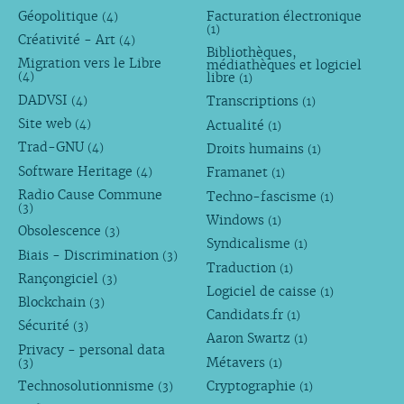
Géopolitique
Facturation électronique
(4)
(1)
Créativité - Art
(4)
Bibliothèques,
Migration vers le Libre
médiathèques et logiciel
libre
(4)
(1)
DADVSI
Transcriptions
(4)
(1)
Site web
Actualité
(4)
(1)
Trad-GNU
Droits humains
(4)
(1)
Software Heritage
Framanet
(4)
(1)
Radio Cause Commune
Techno-fascisme
(1)
(3)
Windows
(1)
Obsolescence
(3)
Syndicalisme
(1)
Biais - Discrimination
(3)
Traduction
(1)
Rançongiciel
(3)
Logiciel de caisse
(1)
Blockchain
(3)
Candidats.fr
(1)
Sécurité
(3)
Aaron Swartz
(1)
Privacy - personal data
Métavers
(3)
(1)
Technosolutionnisme
Cryptographie
(3)
(1)