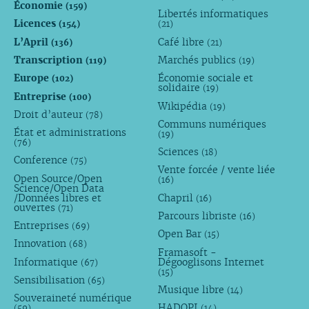
Économie
(159)
Libertés informatiques
Licences
(154)
(21)
L’April
Café libre
(136)
(21)
Transcription
Marchés publics
(119)
(19)
Europe
Économie sociale et
(102)
solidaire
(19)
Entreprise
(100)
Wikipédia
(19)
Droit d’auteur
(78)
Communs numériques
État et administrations
(19)
(76)
Sciences
(18)
Conference
(75)
Vente forcée / vente liée
Open Source/Open
(16)
Science/Open Data
/Données libres et
Chapril
(16)
ouvertes
(71)
Parcours libriste
(16)
Entreprises
(69)
Open Bar
(15)
Innovation
(68)
Framasoft -
Informatique
Dégooglisons Internet
(67)
(15)
Sensibilisation
(65)
Musique libre
(14)
Souveraineté numérique
HADOPI
(59)
(14)