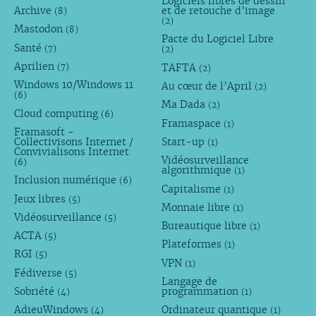
Logiciels libres de dessin
Archive
et de retouche d’image
(8)
(2)
Mastodon
(8)
Pacte du Logiciel Libre
Santé
(7)
(2)
Aprilien
TAFTA
(7)
(2)
Windows 10/Windows 11
Au cœur de l’April
(2)
(6)
Ma Dada
(2)
Cloud computing
(6)
Framaspace
(1)
Framasoft -
Collectivisons Internet /
Start-up
(1)
Convivialisons Internet
Vidéosurveillance
(6)
algorithmique
(1)
Inclusion numérique
(6)
Capitalisme
(1)
Jeux libres
(5)
Monnaie libre
(1)
Vidéosurveillance
(5)
Bureautique libre
(1)
ACTA
(5)
Plateformes
(1)
RGI
(5)
VPN
(1)
Fédiverse
(5)
Langage de
Sobriété
programmation
(4)
(1)
AdieuWindows
Ordinateur quantique
(4)
(1)