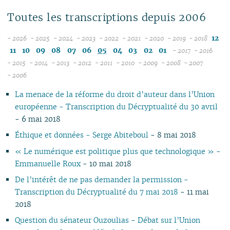
Toutes les transcriptions depuis 2006
12
- 2026
- 2025
- 2024
- 2023
- 2022
- 2021
- 2020
- 2019
- 2018
08
12
12
12
12
12
12
12
11
10
09
08
07
06
05
04
03
02
01
- 2017
- 2016
07
11
11
11
11
11
11
11
12
12
- 2015
- 2014
- 2013
- 2012
- 2011
- 2010
- 2009
- 2008
- 2007
12
06
12
10
12
10
12
10
12
10
12
10
04
10
12
10
11
04
11
- 2006
11
05
10
11
09
10
09
11
09
11
09
11
09
09
11
09
10
10
La menace de la réforme du droit d’auteur dans l’Union
10
04
10
08
09
08
09
08
10
08
10
08
08
10
08
09
09
européenne - Transcription du Décryptualité du 30 avril
09
03
09
07
08
07
08
07
09
07
09
07
07
06
07
08
08
- 6 mai 2018
08
02
08
06
04
06
07
06
08
06
08
06
06
01
06
07
07
07
01
07
05
02
05
06
05
07
05
07
05
05
05
06
06
Éthique et données - Serge Abiteboul
- 8 mai 2018
06
06
04
04
04
04
06
04
06
04
04
04
05
05
« Le numérique est politique plus que technologique » -
05
04
03
03
03
03
05
03
05
03
03
03
04
04
Emmanuelle Roux
- 10 mai 2018
04
03
02
02
01
02
04
02
04
02
02
02
03
03
De l’intérêt de ne pas demander la permission -
03
02
01
01
01
03
01
03
01
01
01
02
02
Transcription du Décryptualité du 7 mai 2018
- 11 mai
02
02
01
01
2018
01
Question du sénateur Ouzoulias - Débat sur l’Union