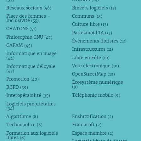
Réseaux sociaux
Brevets logiciels
(56)
(13)
Place des femmes -
Communs
(13)
Inclusivité
(55)
Culture libre
(13)
CHATONS
(51)
Parlezmoid’IA
(13)
Philosophie GNU
(47)
Évènements libristes
(12)
GAFAM
(45)
Infrastructures
(11)
Informatique en nuage
Libre en Fête
(10)
(44)
Vote électronique
Informatique déloyale
(10)
(43)
OpenStreetMap
(10)
Promotion
(40)
Écosystème numérique
RGPD
(9)
(39)
Téléphonie mobile
Interopérabilité
(9)
(35)
Logiciels propriétaires
(34)
Algorithme
Enshittification
(8)
(2)
Technopolice
Framasoft
(8)
(2)
Formation aux logiciels
Espace membre
(2)
libres
(8)