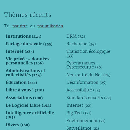
Thèmes récents
Tri
par titre
ou
par utilisation
Institutions
DRM
(423)
(34)
Partage du savoir
Recherche
(355)
(34)
Internet
Transition écologique
(283)
(33)
Vie privée - données
personnelles
Cyberattaques -
(266)
Cybersécurité
(30)
Administrations et
collectivités
Neutralité du Net
(244)
(25)
Éducation
Désinformation
(222)
(25)
Libre à vous !
Accessibilité
(210)
(23)
Associations
Standards ouverts
(200)
(22)
Le Logiciel Libre
Internet
(194)
(22)
Intelligence artificielle
Big Tech
(21)
(185)
Environnement
(21)
Divers
(160)
Surveillance
(21)