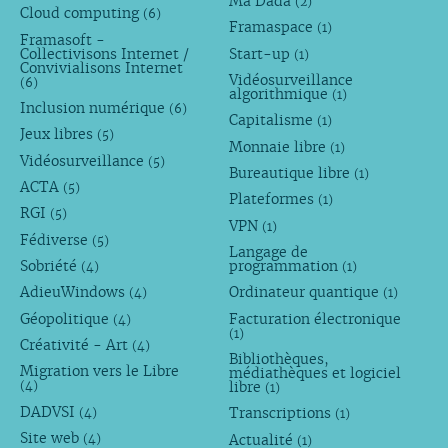
Ma Dada
(2)
Cloud computing
(6)
Framaspace
(1)
Framasoft -
Collectivisons Internet /
Start-up
(1)
Convivialisons Internet
Vidéosurveillance
(6)
algorithmique
(1)
Inclusion numérique
(6)
Capitalisme
(1)
Jeux libres
(5)
Monnaie libre
(1)
Vidéosurveillance
(5)
Bureautique libre
(1)
ACTA
(5)
Plateformes
(1)
RGI
(5)
VPN
(1)
Fédiverse
(5)
Langage de
Sobriété
programmation
(4)
(1)
AdieuWindows
Ordinateur quantique
(4)
(1)
Géopolitique
Facturation électronique
(4)
(1)
Créativité - Art
(4)
Bibliothèques,
Migration vers le Libre
médiathèques et logiciel
libre
(4)
(1)
DADVSI
Transcriptions
(4)
(1)
Site web
Actualité
(4)
(1)