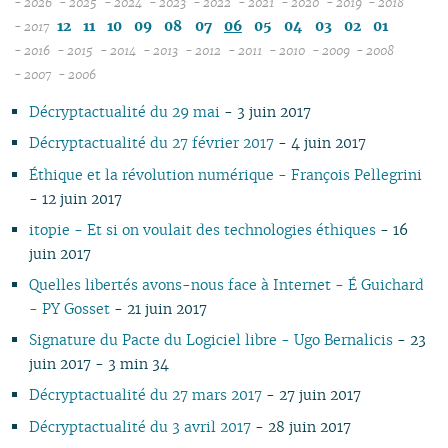
- 2026
- 2025
- 2024
- 2023
- 2022
- 2021
- 2020
- 2019
- 2018
08
12
12
12
12
12
12
12
12
12
11
10
09
08
07
06
05
04
03
02
01
- 2017
07
11
11
11
11
11
11
11
11
- 2016
- 2015
- 2014
- 2013
- 2012
- 2011
- 2010
- 2009
- 2008
12
06
12
10
12
10
12
10
12
10
12
10
12
10
04
10
12
10
- 2007
- 2006
11
04
05
11
10
09
11
09
10
09
11
09
11
09
11
09
09
11
09
Décryptactualité du 29 mai
- 3 juin 2017
10
04
10
08
10
08
09
08
09
08
10
08
10
08
08
10
08
09
03
09
07
09
07
08
07
08
07
09
07
09
07
07
06
07
Décryptactualité du 27 février 2017
- 4 juin 2017
08
02
08
06
08
06
04
06
07
06
08
06
08
06
06
01
06
Éthique et la révolution numérique - François Pellegrini
07
01
07
05
07
05
02
05
06
05
07
05
07
05
05
05
- 12 juin 2017
06
06
04
06
04
04
04
04
06
04
06
04
04
04
itopie - Et si on voulait des technologies éthiques
- 16
05
05
03
04
03
03
03
03
05
03
05
03
03
03
juin 2017
04
04
02
03
02
02
01
02
04
02
04
02
02
02
03
03
01
02
01
01
01
03
01
03
01
01
01
Quelles libertés avons-nous face à Internet - É Guichard
02
02
02
- PY Gosset
- 21 juin 2017
01
01
Signature du Pacte du Logiciel libre - Ugo Bernalicis
- 23
juin 2017 - 3 min 34
Décryptactualité du 27 mars 2017
- 27 juin 2017
Décryptactualité du 3 avril 2017
- 28 juin 2017