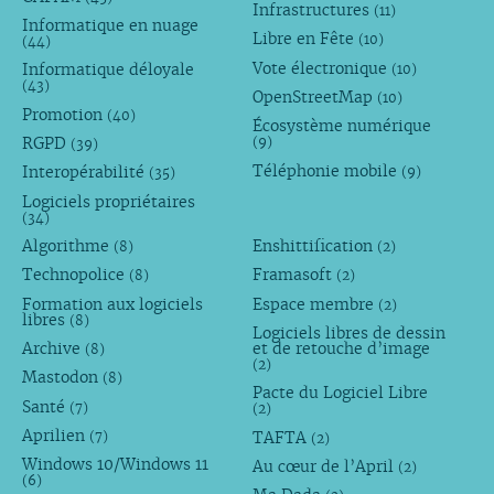
Infrastructures
(11)
Informatique en nuage
Libre en Fête
(10)
(44)
Vote électronique
Informatique déloyale
(10)
(43)
OpenStreetMap
(10)
Promotion
(40)
Écosystème numérique
RGPD
(9)
(39)
Téléphonie mobile
Interopérabilité
(9)
(35)
Logiciels propriétaires
(34)
Algorithme
Enshittification
(8)
(2)
Technopolice
Framasoft
(8)
(2)
Formation aux logiciels
Espace membre
(2)
libres
(8)
Logiciels libres de dessin
Archive
et de retouche d’image
(8)
(2)
Mastodon
(8)
Pacte du Logiciel Libre
Santé
(7)
(2)
Aprilien
TAFTA
(7)
(2)
Windows 10/Windows 11
Au cœur de l’April
(2)
(6)