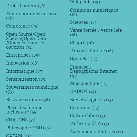
Wikipédia
(19)
Droit d’auteur
(78)
Communs numériques
État et administrations
(19)
(76)
Sciences
(18)
Conference
(75)
Vente forcée / vente liée
Open Source/Open
(16)
Science/Open Data
/Données libres et
Chapril
(16)
ouvertes
(71)
Parcours libriste
(16)
Entreprises
(69)
Open Bar
(15)
Innovation
(68)
Framasoft -
Informatique
Dégooglisons Internet
(67)
(15)
Sensibilisation
(65)
Musique libre
(14)
Souveraineté numérique
HADOPI
(59)
(14)
Réseaux sociaux
Brevets logiciels
(56)
(13)
Place des femmes -
Communs
(13)
Inclusivité
(55)
Culture libre
(13)
CHATONS
(51)
Parlezmoid’IA
(13)
Philosophie GNU
(47)
Évènements libristes
(12)
GAFAM
(45)