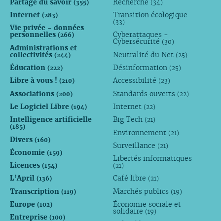
Partage du savoir
Recherche
(355)
(34)
Internet
Transition écologique
(283)
(33)
Vie privée - données
personnelles
Cyberattaques -
(266)
Cybersécurité
(30)
Administrations et
collectivités
Neutralité du Net
(244)
(25)
Éducation
Désinformation
(222)
(25)
Libre à vous !
Accessibilité
(210)
(23)
Associations
Standards ouverts
(200)
(22)
Le Logiciel Libre
Internet
(194)
(22)
Intelligence artificielle
Big Tech
(21)
(185)
Environnement
(21)
Divers
(160)
Surveillance
(21)
Économie
(159)
Libertés informatiques
Licences
(154)
(21)
L’April
Café libre
(136)
(21)
Transcription
Marchés publics
(119)
(19)
Europe
Économie sociale et
(102)
solidaire
(19)
Entreprise
(100)