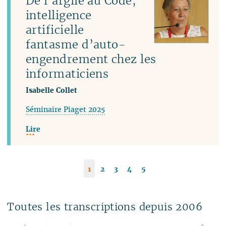
De l’argile au Code,
intelligence
artificielle
fantasme d’auto-
engendrement chez les
informaticiens
Isabelle Collet
Séminaire Piaget 2025
Lire
1
2
3
4
5
Toutes les transcriptions depuis 2006