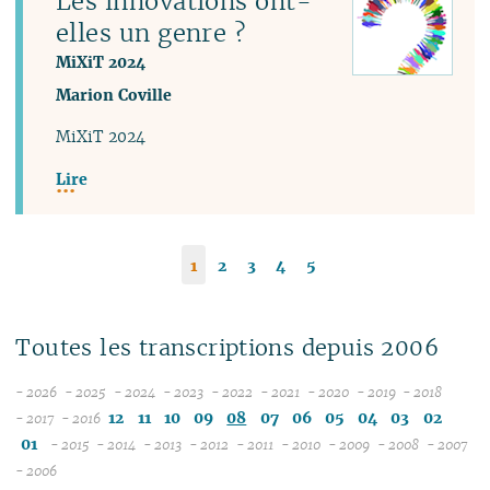
Les innovations ont-
elles un genre ?
MiXiT 2024
Marion Coville
MiXiT 2024
Lire
1
2
3
4
5
Toutes les transcriptions depuis 2006
- 2026
- 2025
- 2024
- 2023
- 2022
- 2021
- 2020
- 2019
- 2018
08
12
12
12
12
12
12
12
12
12
11
10
09
08
07
06
05
04
03
02
- 2017
- 2016
12
07
11
11
11
11
11
11
11
11
01
- 2015
- 2014
- 2013
- 2012
- 2011
- 2010
- 2009
- 2008
- 2007
11
06
12
10
12
10
12
10
12
10
12
10
12
10
04
10
12
10
0
- 2006
10
05
10
11
09
11
09
10
09
11
09
11
09
11
09
09
11
09