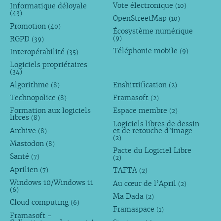
Vote électronique
Informatique déloyale
(10)
(43)
OpenStreetMap
(10)
Promotion
(40)
Écosystème numérique
RGPD
(9)
(39)
Téléphonie mobile
Interopérabilité
(9)
(35)
Logiciels propriétaires
(34)
Algorithme
Enshittification
(8)
(2)
Technopolice
Framasoft
(8)
(2)
Formation aux logiciels
Espace membre
(2)
libres
(8)
Logiciels libres de dessin
Archive
et de retouche d’image
(8)
(2)
Mastodon
(8)
Pacte du Logiciel Libre
Santé
(7)
(2)
Aprilien
TAFTA
(7)
(2)
Windows 10/Windows 11
Au cœur de l’April
(2)
(6)
Ma Dada
(2)
Cloud computing
(6)
Framaspace
(1)
Framasoft -