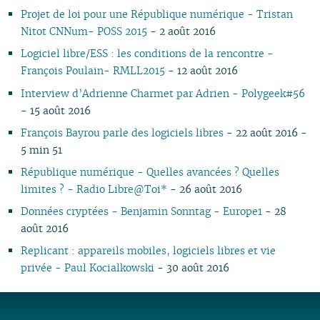
Projet de loi pour une République numérique - Tristan
09
04
10
08
10
08
09
08
09
08
10
08
10
08
08
10
08
Nitot CNNum- POSS 2015
- 2 août 2016
08
03
09
07
09
07
08
07
08
07
09
07
09
07
07
06
07
07
02
08
06
08
06
04
06
07
06
08
06
08
06
06
01
06
Logiciel libre/ESS : les conditions de la rencontre -
06
01
07
05
07
05
02
05
06
05
07
05
07
05
05
05
François Poulain- RMLL2015
- 12 août 2016
05
06
04
06
04
04
04
04
06
04
06
04
04
04
Interview d’Adrienne Charmet par Adrien - Polygeek#56
04
05
03
04
03
03
03
03
05
03
05
03
03
03
- 15 août 2016
03
04
02
03
02
02
01
02
04
02
04
02
02
02
François Bayrou parle des logiciels libres
- 22 août 2016 -
02
03
01
02
01
01
01
03
01
03
01
01
01
5 min 51
01
02
02
01
République numérique - Quelles avancées ? Quelles
limites ? - Radio Libre@Toi*
- 26 août 2016
Données cryptées - Benjamin Sonntag - Europe1
- 28
août 2016
Replicant : appareils mobiles, logiciels libres et vie
privée - Paul Kocialkowski
- 30 août 2016