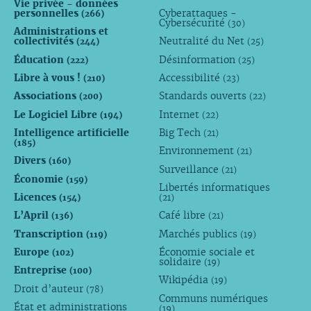
Vie privée - données
personnelles
Cyberattaques -
(266)
Cybersécurité
(30)
Administrations et
collectivités
Neutralité du Net
(244)
(25)
Éducation
Désinformation
(222)
(25)
Libre à vous !
Accessibilité
(210)
(23)
Associations
Standards ouverts
(200)
(22)
Le Logiciel Libre
Internet
(194)
(22)
Intelligence artificielle
Big Tech
(21)
(185)
Environnement
(21)
Divers
(160)
Surveillance
(21)
Économie
(159)
Libertés informatiques
Licences
(154)
(21)
L’April
Café libre
(136)
(21)
Transcription
Marchés publics
(119)
(19)
Europe
Économie sociale et
(102)
solidaire
(19)
Entreprise
(100)
Wikipédia
(19)
Droit d’auteur
(78)
Communs numériques
État et administrations
(19)