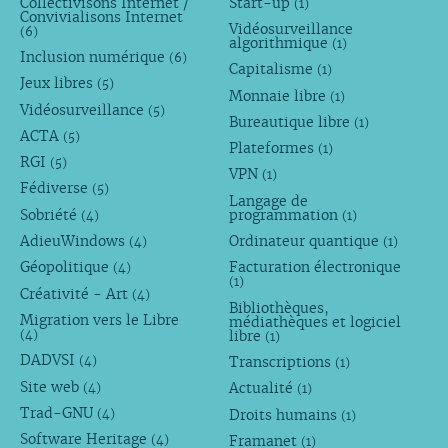
Collectivisons Internet /
Start-up
(1)
Convivialisons Internet
Vidéosurveillance
(6)
algorithmique
(1)
Inclusion numérique
(6)
Capitalisme
(1)
Jeux libres
(5)
Monnaie libre
(1)
Vidéosurveillance
(5)
Bureautique libre
(1)
ACTA
(5)
Plateformes
(1)
RGI
(5)
VPN
(1)
Fédiverse
(5)
Langage de
Sobriété
programmation
(4)
(1)
AdieuWindows
Ordinateur quantique
(4)
(1)
Géopolitique
Facturation électronique
(4)
(1)
Créativité - Art
(4)
Bibliothèques,
Migration vers le Libre
médiathèques et logiciel
libre
(4)
(1)
DADVSI
Transcriptions
(4)
(1)
Site web
Actualité
(4)
(1)
Trad-GNU
Droits humains
(4)
(1)
Software Heritage
Framanet
(4)
(1)