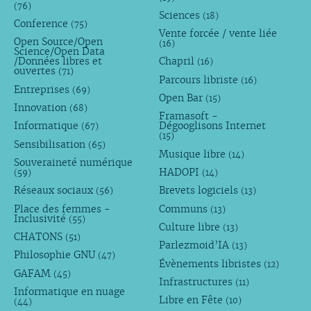
(76)
Sciences
(18)
Conference
(75)
Vente forcée / vente liée
Open Source/Open
(16)
Science/Open Data
/Données libres et
Chapril
(16)
ouvertes
(71)
Parcours libriste
(16)
Entreprises
(69)
Open Bar
(15)
Innovation
(68)
Framasoft -
Informatique
Dégooglisons Internet
(67)
(15)
Sensibilisation
(65)
Musique libre
(14)
Souveraineté numérique
HADOPI
(59)
(14)
Réseaux sociaux
Brevets logiciels
(56)
(13)
Place des femmes -
Communs
(13)
Inclusivité
(55)
Culture libre
(13)
CHATONS
(51)
Parlezmoid’IA
(13)
Philosophie GNU
(47)
Évènements libristes
(12)
GAFAM
(45)
Infrastructures
(11)
Informatique en nuage
Libre en Fête
(10)
(44)