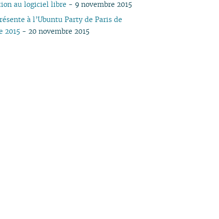
ion au logiciel libre
- 9 novembre 2015
04
03
04
03
04
03
03
03
03
05
03
05
03
résente à l’Ubuntu Party de Paris de
03
02
03
02
03
02
02
01
02
04
02
04
02
e 2015
- 20 novembre 2015
02
01
02
01
02
01
01
01
03
01
03
01
01
01
02
01