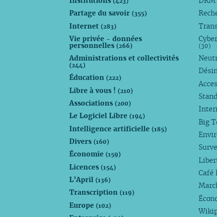
Institutions
DR
(423)
Partage du savoir
Rech
(355)
Internet
Trans
(283)
Vie privée - données
Cyber
personnelles
(266)
(30)
Administrations et collectivités
Neutr
(244)
Dési
Éducation
(222)
Acces
Libre à vous !
(210)
Stan
Associations
(200)
Inte
Le Logiciel Libre
(194)
Big 
Intelligence artificielle
(185)
Envi
Divers
(160)
Surve
Économie
(159)
Liber
Licences
(154)
Café 
L’April
(136)
Marc
Transcription
(119)
Écono
Europe
(102)
Wiki