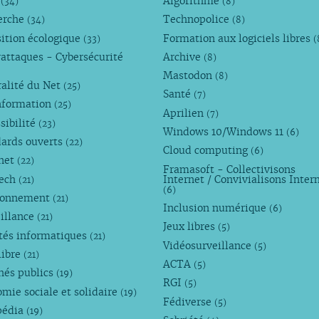
M
Algorithme
(34)
(8)
erche
Technopolice
(34)
(8)
ition écologique
Formation aux logiciels libres
(33)
(
attaques - Cybersécurité
Archive
(8)
Mastodon
(8)
alité du Net
(25)
Santé
(7)
nformation
(25)
Aprilien
(7)
sibilité
(23)
Windows 10/Windows 11
(6)
dards ouverts
(22)
Cloud computing
(6)
rnet
(22)
Framasoft - Collectivisons
Tech
Internet / Convivialisons Inter
(21)
(6)
ronnement
(21)
Inclusion numérique
(6)
illance
(21)
Jeux libres
(5)
tés informatiques
(21)
Vidéosurveillance
(5)
libre
(21)
ACTA
(5)
hés publics
(19)
RGI
(5)
mie sociale et solidaire
(19)
Fédiverse
(5)
pédia
(19)