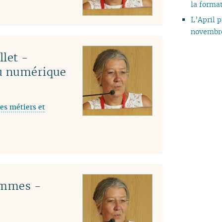
la format
04
L’April p
03
novembr
02
01
llet -
du numérique
es métiers et
emmes -