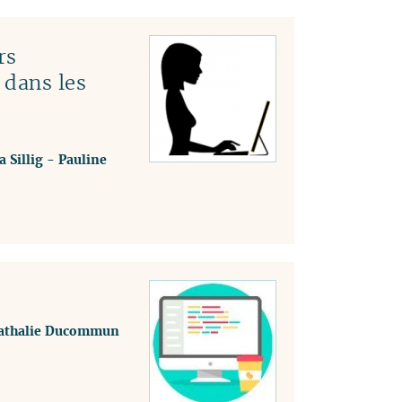
rs
 dans les
a Sillig
-
Pauline
athalie Ducommun