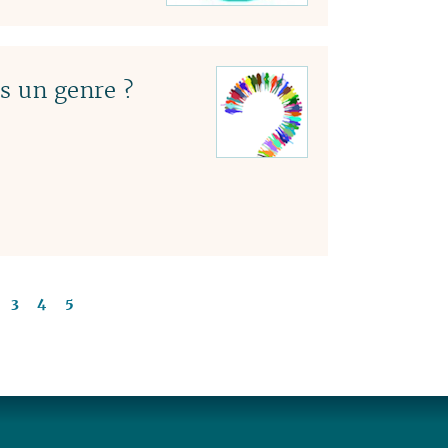
s un genre ?
3
4
5