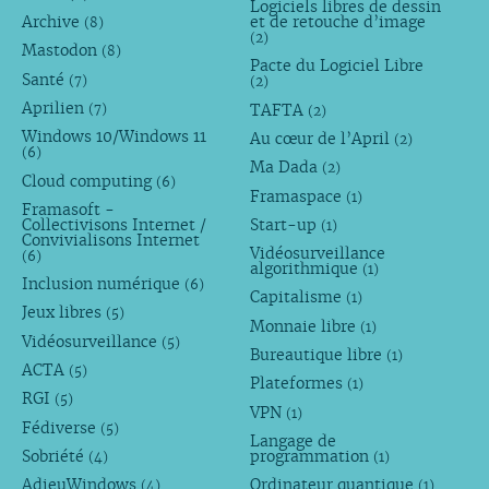
Logiciels libres de dessin
Archive
et de retouche d’image
(8)
(2)
Mastodon
(8)
Pacte du Logiciel Libre
Santé
(7)
(2)
Aprilien
TAFTA
(7)
(2)
Windows 10/Windows 11
Au cœur de l’April
(2)
(6)
Ma Dada
(2)
Cloud computing
(6)
Framaspace
(1)
Framasoft -
Collectivisons Internet /
Start-up
(1)
Convivialisons Internet
Vidéosurveillance
(6)
algorithmique
(1)
Inclusion numérique
(6)
Capitalisme
(1)
Jeux libres
(5)
Monnaie libre
(1)
Vidéosurveillance
(5)
Bureautique libre
(1)
ACTA
(5)
Plateformes
(1)
RGI
(5)
VPN
(1)
Fédiverse
(5)
Langage de
Sobriété
programmation
(4)
(1)
AdieuWindows
Ordinateur quantique
(4)
(1)