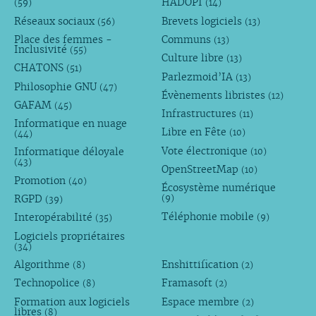
HADOPI
(59)
(14)
Réseaux sociaux
Brevets logiciels
(56)
(13)
Place des femmes -
Communs
(13)
Inclusivité
(55)
Culture libre
(13)
CHATONS
(51)
Parlezmoid’IA
(13)
Philosophie GNU
(47)
Évènements libristes
(12)
GAFAM
(45)
Infrastructures
(11)
Informatique en nuage
Libre en Fête
(10)
(44)
Vote électronique
Informatique déloyale
(10)
(43)
OpenStreetMap
(10)
Promotion
(40)
Écosystème numérique
RGPD
(9)
(39)
Téléphonie mobile
Interopérabilité
(9)
(35)
Logiciels propriétaires
(34)
Algorithme
Enshittification
(8)
(2)
Technopolice
Framasoft
(8)
(2)
Formation aux logiciels
Espace membre
(2)
libres
(8)