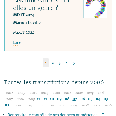
Les innovations ont-
elles un genre ?
MiXiT 2024
Marion Coville
MiXiT 2024
Lire
1
2
3
4
5
Toutes les transcriptions depuis 2006
- 2026
- 2025
- 2024
- 2023
- 2022
- 2021
- 2020
- 2019
- 2018
08
12
12
12
12
12
12
12
12
12
11
10
09
08
07
06
05
04
03
- 2017
- 2016
- 2015
12
07
12
11
11
11
11
11
11
11
11
02
- 2014
- 2013
- 2012
- 2011
- 2010
- 2009
- 2008
- 2007
- 2006
11
06
12
11
10
12
10
12
10
12
10
12
10
04
10
12
10
04
10
1
Reprendre le contrôle de ses données numériques - T.
10
05
11
10
09
10
09
11
09
11
09
11
09
09
11
09
09