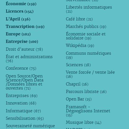
Économie
(159)
Libertés informatiques
Licences
(154)
(21)
L’April
Café libre
(136)
(21)
Transcription
Marchés publics
(119)
(19)
Europe
Économie sociale et
(102)
solidaire
(19)
Entreprise
(100)
Wikipédia
(19)
Droit d’auteur
(78)
Communs numériques
État et administrations
(19)
(76)
Sciences
(18)
Conference
(75)
Vente forcée / vente liée
Open Source/Open
(16)
Science/Open Data
/Données libres et
Chapril
(16)
ouvertes
(71)
Parcours libriste
(16)
Entreprises
(69)
Open Bar
(15)
Innovation
(68)
Framasoft -
Informatique
Dégooglisons Internet
(67)
(15)
Sensibilisation
(65)
Musique libre
(14)
Souveraineté numérique