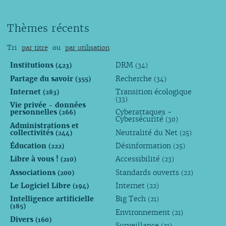
Thèmes récents
Tri
par titre
ou
par utilisation
Institutions
DRM
(423)
(34)
Partage du savoir
Recherche
(355)
(34)
Internet
Transition écologique
(283)
(33)
Vie privée - données
personnelles
Cyberattaques -
(266)
Cybersécurité
(30)
Administrations et
collectivités
Neutralité du Net
(244)
(25)
Éducation
Désinformation
(222)
(25)
Libre à vous !
Accessibilité
(210)
(23)
Associations
Standards ouverts
(200)
(22)
Le Logiciel Libre
Internet
(194)
(22)
Intelligence artificielle
Big Tech
(21)
(185)
Environnement
(21)
Divers
(160)
Surveillance
(21)