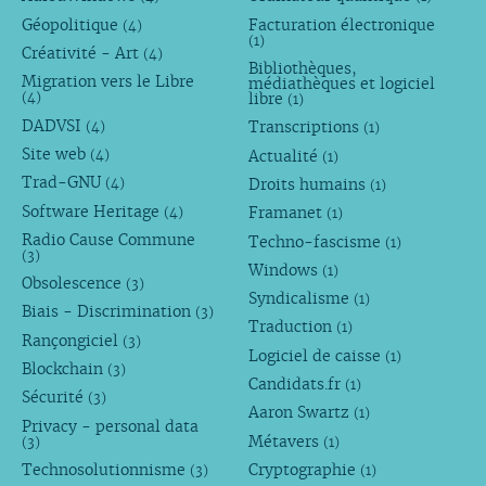
Géopolitique
Facturation électronique
(4)
(1)
Créativité - Art
(4)
Bibliothèques,
Migration vers le Libre
médiathèques et logiciel
libre
(4)
(1)
DADVSI
Transcriptions
(4)
(1)
Site web
Actualité
(4)
(1)
Trad-GNU
Droits humains
(4)
(1)
Software Heritage
Framanet
(4)
(1)
Radio Cause Commune
Techno-fascisme
(1)
(3)
Windows
(1)
Obsolescence
(3)
Syndicalisme
(1)
Biais - Discrimination
(3)
Traduction
(1)
Rançongiciel
(3)
Logiciel de caisse
(1)
Blockchain
(3)
Candidats.fr
(1)
Sécurité
(3)
Aaron Swartz
(1)
Privacy - personal data
Métavers
(3)
(1)
Technosolutionnisme
Cryptographie
(3)
(1)