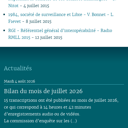
Nitot
- 4 juillet 2015
09
04
10
09
08
09
08
09
08
10
08
10
08
08
10
08
08
08
03
09
08
07
08
07
08
07
09
07
09
07
07
06
07
07
1984, société de surveillance et Libre - V. Bonnet - L.
07
02
08
07
06
04
06
07
06
08
06
08
06
06
01
06
06
Fievet
- 8 juillet 2015
06
01
07
06
05
02
05
06
05
07
05
07
05
05
05
05
RGI - Référentiel général d’interopérabilité - Radio
05
06
05
04
04
04
04
06
04
06
04
04
04
04
RMLL 2015
- 12 juillet 2015
04
04
04
03
03
03
03
05
03
05
03
03
03
03
03
03
03
02
02
01
02
04
02
04
02
02
02
02
02
02
02
01
01
01
03
01
03
01
01
01
01
01
01
02
Actualités
01
Mardi 4 août 2026
Bilan du mois de juillet 2026
15 transcriptions ont été publiées au mois de juillet 2026,
ce qui correspond à 14 heures et 42 minutes
d’enregistrements audio ou de vidéos.
La commission d’enquête sur les (…)