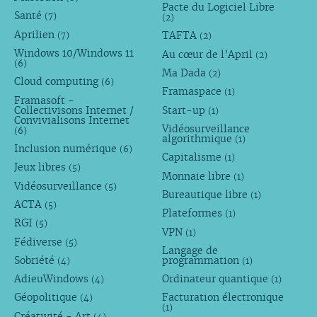
Pacte du Logiciel Libre
Santé
(7)
(2)
Aprilien
TAFTA
(7)
(2)
Windows 10/Windows 11
Au cœur de l’April
(2)
(6)
Ma Dada
(2)
Cloud computing
(6)
Framaspace
(1)
Framasoft -
Collectivisons Internet /
Start-up
(1)
Convivialisons Internet
Vidéosurveillance
(6)
algorithmique
(1)
Inclusion numérique
(6)
Capitalisme
(1)
Jeux libres
(5)
Monnaie libre
(1)
Vidéosurveillance
(5)
Bureautique libre
(1)
ACTA
(5)
Plateformes
(1)
RGI
(5)
VPN
(1)
Fédiverse
(5)
Langage de
Sobriété
programmation
(4)
(1)
AdieuWindows
Ordinateur quantique
(4)
(1)
Géopolitique
Facturation électronique
(4)
(1)
Créativité - Art
(4)