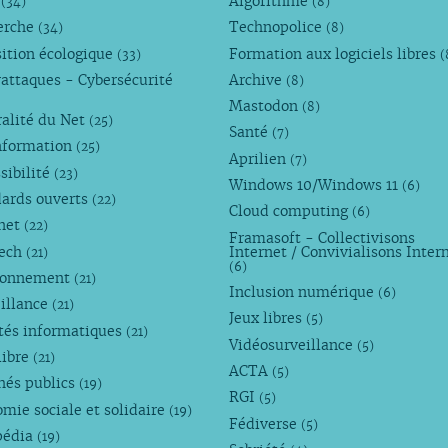
M
Algorithme
(34)
(8)
erche
Technopolice
(34)
(8)
ition écologique
Formation aux logiciels libres
(33)
(
attaques - Cybersécurité
Archive
(8)
Mastodon
(8)
alité du Net
(25)
Santé
(7)
nformation
(25)
Aprilien
(7)
sibilité
(23)
Windows 10/Windows 11
(6)
dards ouverts
(22)
Cloud computing
(6)
rnet
(22)
Framasoft - Collectivisons
Tech
Internet / Convivialisons Inter
(21)
(6)
ronnement
(21)
Inclusion numérique
(6)
illance
(21)
Jeux libres
(5)
tés informatiques
(21)
Vidéosurveillance
(5)
libre
(21)
ACTA
(5)
hés publics
(19)
RGI
(5)
mie sociale et solidaire
(19)
Fédiverse
(5)
pédia
(19)