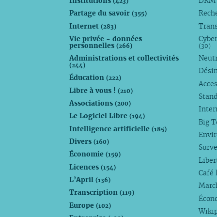
Institutions
DR
(423)
Partage du savoir
Rech
(355)
Internet
Trans
(283)
Vie privée - données
Cyber
personnelles
(266)
(30)
Administrations et collectivités
Neutr
(244)
Dési
Éducation
(222)
Acces
Libre à vous !
(210)
Stan
Associations
(200)
Inte
Le Logiciel Libre
(194)
Big 
Intelligence artificielle
(185)
Envi
Divers
(160)
Surve
Économie
(159)
Liber
Licences
(154)
Café 
L’April
(136)
Marc
Transcription
(119)
Écono
Europe
(102)
Wiki