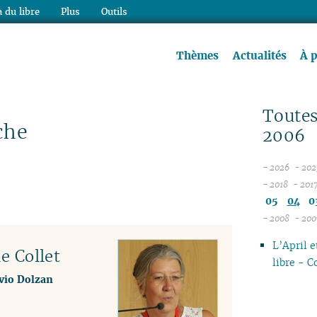
 du libre
Plus
Outils
re à lire !
Thèmes
Actualités
À 
Toutes
che
2006
- 2026
- 202
08
- 2018
- 201
12
07
05
04
0
11
06
- 2008
- 200
10
05
12
L’April e
09
04
11
le Collet
libre - 
08
03
10
lvio Dolzan
07
02
06
06
01
01
05