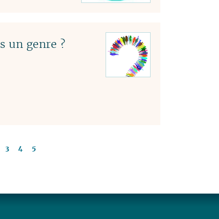
s un genre ?
3
4
5