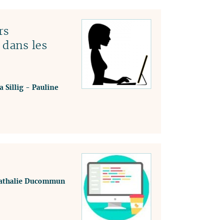
rs
 dans les
a Sillig
-
Pauline
athalie Ducommun