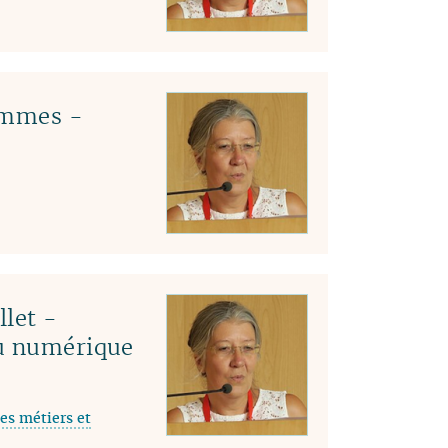
04
03
02
01
emmes -
llet -
du numérique
es métiers et