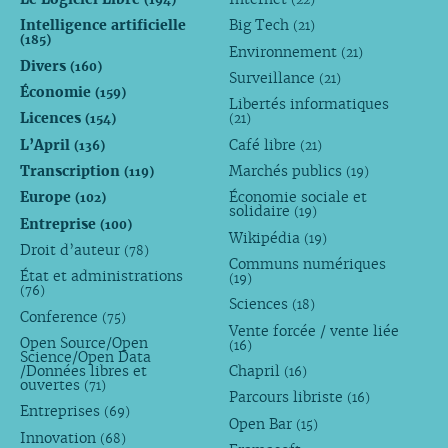
Intelligence artificielle
Big Tech
(21)
(185)
Environnement
(21)
Divers
(160)
Surveillance
(21)
Économie
(159)
Libertés informatiques
Licences
(154)
(21)
L’April
Café libre
(136)
(21)
Transcription
Marchés publics
(119)
(19)
Europe
Économie sociale et
(102)
solidaire
(19)
Entreprise
(100)
Wikipédia
(19)
Droit d’auteur
(78)
Communs numériques
État et administrations
(19)
(76)
Sciences
(18)
Conference
(75)
Vente forcée / vente liée
Open Source/Open
(16)
Science/Open Data
/Données libres et
Chapril
(16)
ouvertes
(71)
Parcours libriste
(16)
Entreprises
(69)
Open Bar
(15)
Innovation
(68)