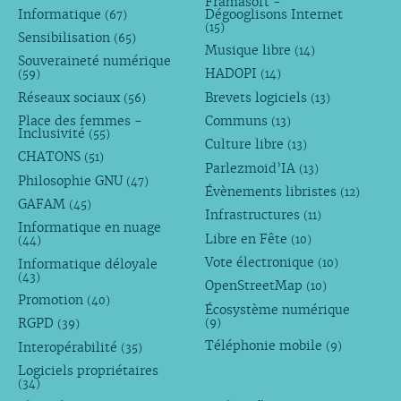
Framasoft -
Informatique
Dégooglisons Internet
(67)
(15)
Sensibilisation
(65)
Musique libre
(14)
Souveraineté numérique
HADOPI
(59)
(14)
Réseaux sociaux
Brevets logiciels
(56)
(13)
Place des femmes -
Communs
(13)
Inclusivité
(55)
Culture libre
(13)
CHATONS
(51)
Parlezmoid’IA
(13)
Philosophie GNU
(47)
Évènements libristes
(12)
GAFAM
(45)
Infrastructures
(11)
Informatique en nuage
Libre en Fête
(10)
(44)
Vote électronique
Informatique déloyale
(10)
(43)
OpenStreetMap
(10)
Promotion
(40)
Écosystème numérique
RGPD
(9)
(39)
Téléphonie mobile
Interopérabilité
(9)
(35)
Logiciels propriétaires
(34)