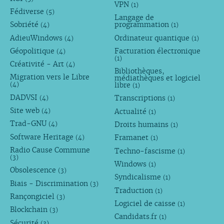
VPN
(1)
Fédiverse
(5)
Langage de
Sobriété
programmation
(4)
(1)
AdieuWindows
Ordinateur quantique
(4)
(1)
Géopolitique
Facturation électronique
(4)
(1)
Créativité - Art
(4)
Bibliothèques,
Migration vers le Libre
médiathèques et logiciel
libre
(4)
(1)
DADVSI
Transcriptions
(4)
(1)
Site web
Actualité
(4)
(1)
Trad-GNU
Droits humains
(4)
(1)
Software Heritage
Framanet
(4)
(1)
Radio Cause Commune
Techno-fascisme
(1)
(3)
Windows
(1)
Obsolescence
(3)
Syndicalisme
(1)
Biais - Discrimination
(3)
Traduction
(1)
Rançongiciel
(3)
Logiciel de caisse
(1)
Blockchain
(3)
Candidats.fr
(1)
Sécurité
(3)