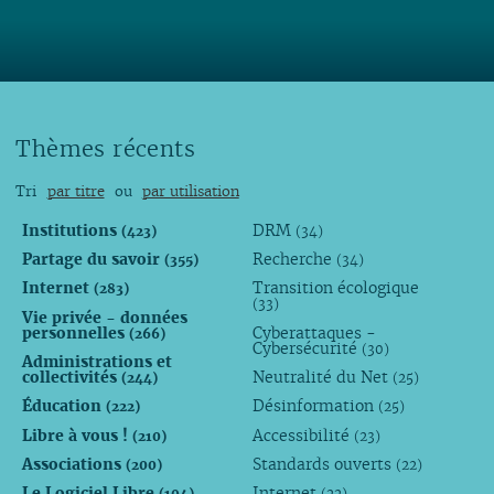
Thèmes récents
Tri
par titre
ou
par utilisation
Institutions
DRM
(423)
(34)
Partage du savoir
Recherche
(355)
(34)
Internet
Transition écologique
(283)
(33)
Vie privée - données
personnelles
Cyberattaques -
(266)
Cybersécurité
(30)
Administrations et
collectivités
Neutralité du Net
(244)
(25)
Éducation
Désinformation
(222)
(25)
Libre à vous !
Accessibilité
(210)
(23)
Associations
Standards ouverts
(200)
(22)
Le Logiciel Libre
Internet
(194)
(22)