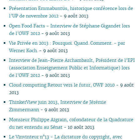
09
09
04
10
09
08
10
09
08
09
08
10
08
08
08
08
08
Présentation Emmabuntüs, historique conférence lors de
08
08
03
09
08
07
09
08
07
08
07
06
07
07
07
07
07
l’UP de novembre 2012
- 9 août 2013
07
07
02
08
07
06
08
07
06
07
06
01
06
06
06
06
06
Open Food Facts - Interview de Stéphane Gigandet lors
06
06
01
07
06
05
07
06
05
06
05
05
05
05
05
05
de l’OWF 2012
- 9 août 2013
05
04
06
05
04
06
05
04
04
04
04
04
04
04
04
Vie Privée en 2013 : Pourquoi. Quand. Comment. - par
04
03
05
04
03
05
04
03
03
03
03
03
03
03
03
Werner Koch.
- 9 août 2013
03
01
04
03
02
04
03
02
02
02
02
02
02
02
02
02
03
02
01
03
02
01
01
01
01
01
01
01
Interview de Jean-Pierre Archambault, Président de l’EPI
01
01
02
(association Enseignement Public et Informatique) lors
01
de l’OWF 2012
- 9 août 2013
Cloud computing Retour vers le futur, OWF 2010
- 9 août
2013
ThinkerView juin 2013, Interview de Jérémie
Zimmermann
- 9 août 2013
Monsieur Philippe Aigrain, cofondateur de la Quadrature
du net entendu au Sénat
- 10 août 2013
Le Vinvinteur n°13 - La dictature du copyright, avec