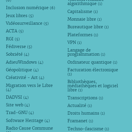
(6)
algorithmique
(1)
Inclusion numérique
(6)
Capitalisme
(1)
Jeux libres
(5)
Monnaie libre
(1)
Vidéosurveillance
(5)
Bureautique libre
(1)
ACTA
(5)
Plateformes
(1)
RGI
(5)
VPN
(1)
Fédiverse
(5)
Langage de
Sobriété
programmation
(4)
(1)
AdieuWindows
Ordinateur quantique
(4)
(1)
Géopolitique
Facturation électronique
(4)
(1)
Créativité - Art
(4)
Bibliothèques,
Migration vers le Libre
médiathèques et logiciel
libre
(4)
(1)
DADVSI
Transcriptions
(4)
(1)
Site web
Actualité
(4)
(1)
Trad-GNU
Droits humains
(4)
(1)
Software Heritage
Framanet
(4)
(1)
Radio Cause Commune
Techno-fascisme
(1)