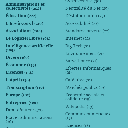
Cybersécurité
(30)
Administrations et
collectivités
Neutralité du Net
(244)
(25)
Éducation
Désinformation
(222)
(25)
Libre à vous !
Accessibilité
(210)
(23)
Associations
Standards ouverts
(200)
(22)
Le Logiciel Libre
Internet
(194)
(22)
Intelligence artificielle
Big Tech
(21)
(185)
Environnement
(21)
Divers
(160)
Surveillance
(21)
Économie
(159)
Libertés informatiques
Licences
(154)
(21)
L’April
Café libre
(136)
(21)
Transcription
Marchés publics
(119)
(19)
Europe
Économie sociale et
(102)
solidaire
(19)
Entreprise
(100)
Wikipédia
(19)
Droit d’auteur
(78)
Communs numériques
État et administrations
(19)
(76)
Sciences
(18)