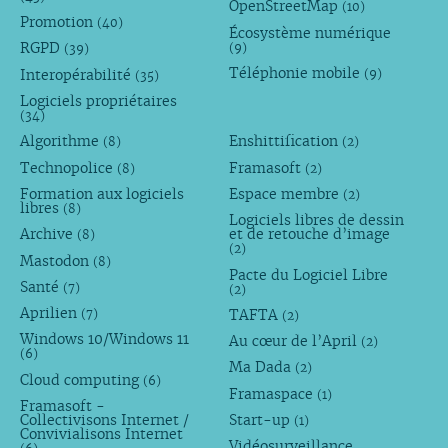
OpenStreetMap
(10)
Promotion
(40)
Écosystème numérique
RGPD
(9)
(39)
Téléphonie mobile
Interopérabilité
(9)
(35)
Logiciels propriétaires
(34)
Algorithme
Enshittification
(8)
(2)
Technopolice
Framasoft
(8)
(2)
Formation aux logiciels
Espace membre
(2)
libres
(8)
Logiciels libres de dessin
Archive
et de retouche d’image
(8)
(2)
Mastodon
(8)
Pacte du Logiciel Libre
Santé
(7)
(2)
Aprilien
TAFTA
(7)
(2)
Windows 10/Windows 11
Au cœur de l’April
(2)
(6)
Ma Dada
(2)
Cloud computing
(6)
Framaspace
(1)
Framasoft -
Collectivisons Internet /
Start-up
(1)
Convivialisons Internet
Vidéosurveillance