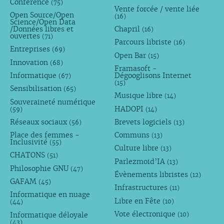
Conference
(75)
Vente forcée / vente liée
Open Source/Open
(16)
Science/Open Data
/Données libres et
Chapril
(16)
ouvertes
(71)
Parcours libriste
(16)
Entreprises
(69)
Open Bar
(15)
Innovation
(68)
Framasoft -
Informatique
Dégooglisons Internet
(67)
(15)
Sensibilisation
(65)
Musique libre
(14)
Souveraineté numérique
HADOPI
(59)
(14)
Réseaux sociaux
Brevets logiciels
(56)
(13)
Place des femmes -
Communs
(13)
Inclusivité
(55)
Culture libre
(13)
CHATONS
(51)
Parlezmoid’IA
(13)
Philosophie GNU
(47)
Évènements libristes
(12)
GAFAM
(45)
Infrastructures
(11)
Informatique en nuage
Libre en Fête
(10)
(44)
Vote électronique
Informatique déloyale
(10)
(43)