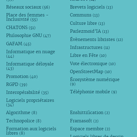
Réseaux sociaux
Brevets logiciels
(56)
(13)
Place des femmes -
Communs
(13)
Inclusivité
(55)
Culture libre
(13)
CHATONS
(51)
Parlezmoid’IA
(13)
Philosophie GNU
(47)
Évènements libristes
(12)
GAFAM
(45)
Infrastructures
(11)
Informatique en nuage
Libre en Fête
(10)
(44)
Vote électronique
Informatique déloyale
(10)
(43)
OpenStreetMap
(10)
Promotion
(40)
Écosystème numérique
RGPD
(9)
(39)
Téléphonie mobile
Interopérabilité
(9)
(35)
Logiciels propriétaires
(34)
Algorithme
Enshittification
(8)
(2)
Technopolice
Framasoft
(8)
(2)
Formation aux logiciels
Espace membre
(2)
libres
(8)
Logiciels libres de dessin