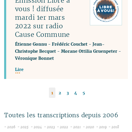
Émission Libre à
vous ! diffusée
mardi 1er mars
2022 sur radio
Cause Commune
Étienne Gonnu
-
Frédéric Couchet
-
Jean-
Christophe Becquet
-
Morane Ottilia Gruenpeter
-
Véronique Bonnet
Lire
1
2
3
4
5
Toutes les transcriptions depuis 2006
- 2026
- 2025
- 2024
- 2023
- 2022
- 2021
- 2020
- 2019
- 2018
08
12
12
12
12
12
12
12
12