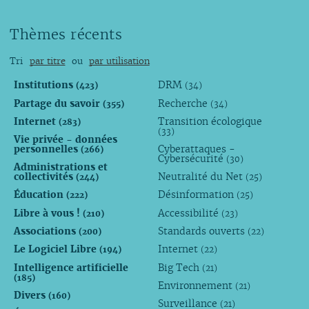
Thèmes récents
Tri
par titre
ou
par utilisation
Institutions
DRM
(423)
(34)
Partage du savoir
Recherche
(355)
(34)
Internet
Transition écologique
(283)
(33)
Vie privée - données
personnelles
Cyberattaques -
(266)
Cybersécurité
(30)
Administrations et
collectivités
Neutralité du Net
(244)
(25)
Éducation
Désinformation
(222)
(25)
Libre à vous !
Accessibilité
(210)
(23)
Associations
Standards ouverts
(200)
(22)
Le Logiciel Libre
Internet
(194)
(22)
Intelligence artificielle
Big Tech
(21)
(185)
Environnement
(21)
Divers
(160)
Surveillance
(21)