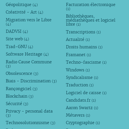
Géopolitique
Facturation électronique
(4)
(1)
Créativité - Art
(4)
Bibliothèques,
Migration vers le Libre
médiathèques et logiciel
libre
(4)
(1)
DADVSI
Transcriptions
(4)
(1)
Site web
Actualité
(4)
(1)
Trad-GNU
Droits humains
(4)
(1)
Software Heritage
Framanet
(4)
(1)
Radio Cause Commune
Techno-fascisme
(1)
(3)
Windows
(1)
Obsolescence
(3)
Syndicalisme
(1)
Biais - Discrimination
(3)
Traduction
(1)
Rançongiciel
(3)
Logiciel de caisse
(1)
Blockchain
(3)
Candidats.fr
(1)
Sécurité
(3)
Aaron Swartz
(1)
Privacy - personal data
Métavers
(3)
(1)
Technosolutionnisme
Cryptographie
(3)
(1)