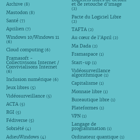
Archive
et de retouche d’image
(8)
(2)
Mastodon
(8)
Pacte du Logiciel Libre
Santé
(7)
(2)
Aprilien
TAFTA
(7)
(2)
Windows 10/Windows 11
Au cœur de l’April
(2)
(6)
Ma Dada
(2)
Cloud computing
(6)
Framaspace
(1)
Framasoft -
Collectivisons Internet /
Start-up
(1)
Convivialisons Internet
Vidéosurveillance
(6)
algorithmique
(1)
Inclusion numérique
(6)
Capitalisme
(1)
Jeux libres
(5)
Monnaie libre
(1)
Vidéosurveillance
(5)
Bureautique libre
(1)
ACTA
(5)
Plateformes
(1)
RGI
(5)
VPN
(1)
Fédiverse
(5)
Langage de
Sobriété
programmation
(4)
(1)
AdieuWindows
Ordinateur quantique
(4)
(1)