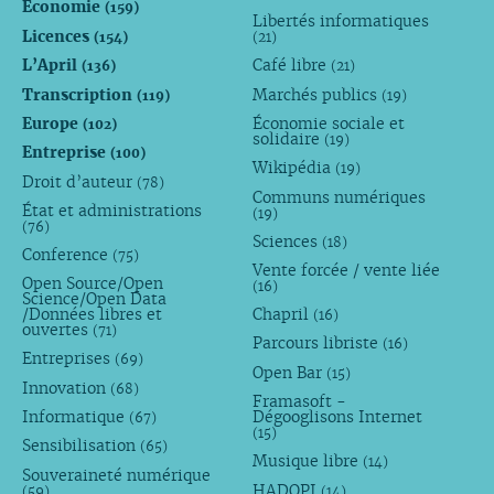
Économie
(159)
Libertés informatiques
Licences
(154)
(21)
L’April
Café libre
(136)
(21)
Transcription
Marchés publics
(119)
(19)
Europe
Économie sociale et
(102)
solidaire
(19)
Entreprise
(100)
Wikipédia
(19)
Droit d’auteur
(78)
Communs numériques
État et administrations
(19)
(76)
Sciences
(18)
Conference
(75)
Vente forcée / vente liée
Open Source/Open
(16)
Science/Open Data
/Données libres et
Chapril
(16)
ouvertes
(71)
Parcours libriste
(16)
Entreprises
(69)
Open Bar
(15)
Innovation
(68)
Framasoft -
Informatique
Dégooglisons Internet
(67)
(15)
Sensibilisation
(65)
Musique libre
(14)
Souveraineté numérique
HADOPI
(59)
(14)