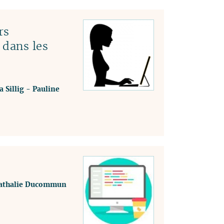
rs
 dans les
a Sillig
-
Pauline
athalie Ducommun