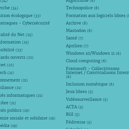
M
Algorithme
(34)
(8)
erche
Technopolice
(34)
(8)
ition écologique
Formation aux logiciels libres
(33)
(
attaques - Cybersécurité
Archive
(8)
Mastodon
(8)
alité du Net
(25)
Santé
(7)
nformation
(25)
Aprilien
(7)
sibilité
(23)
Windows 10/Windows 11
(6)
dards ouverts
(22)
Cloud computing
(6)
rnet
(22)
Framasoft - Collectivisons
Tech
Internet / Convivialisons Inter
(21)
(6)
ronnement
(21)
Inclusion numérique
(6)
illance
(21)
Jeux libres
(5)
tés informatiques
(21)
Vidéosurveillance
(5)
libre
(21)
ACTA
(5)
hés publics
(19)
RGI
(5)
mie sociale et solidaire
(19)
Fédiverse
(5)
pédia
(19)