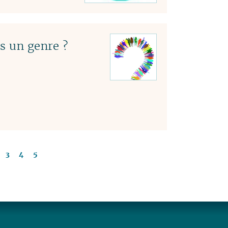
s un genre ?
3
4
5