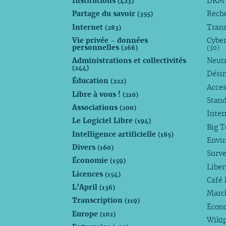
Institutions
DR
(423)
Partage du savoir
Rech
(355)
Internet
Trans
(283)
Vie privée - données
Cyber
personnelles
(266)
(30)
Administrations et collectivités
Neutr
(244)
Dési
Éducation
(222)
Acces
Libre à vous !
(210)
Stan
Associations
(200)
Inte
Le Logiciel Libre
(194)
Big 
Intelligence artificielle
(185)
Envi
Divers
(160)
Surve
Économie
(159)
Liber
Licences
(154)
Café 
L’April
(136)
Marc
Transcription
(119)
Écono
Europe
(102)
Wiki