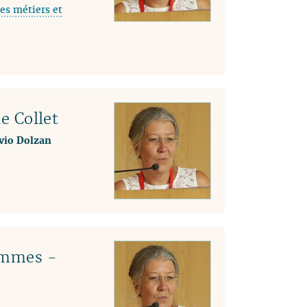
es métiers et
04
03
02
01
le Collet
lvio Dolzan
emmes -