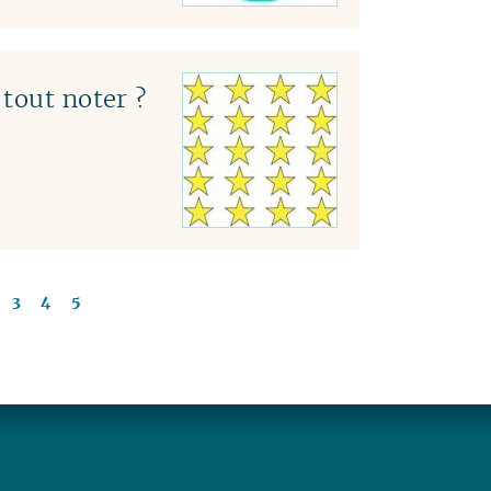
tout noter ?
3
4
5