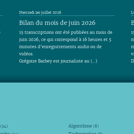
Mercredi 1er juillet 2026
L
Bilan du mois de juin 2026
B
e
15 transcriptions ont été publiées au mois de
1
t
juin 2026, ce qui correspond à 16 heures et 5
m
minutes d’enregistrements audio ou de
m
vidéos.
v
Grégoire Barbey est journaliste au (…)
D
M
Algorithme
(34)
(8)
erche
Technopolice