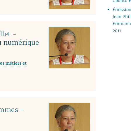
Ubuntu P
04
Émission 
03
Jean Phi
02
Emmanue
01
2011
llet -
du numérique
es métiers et
emmes -