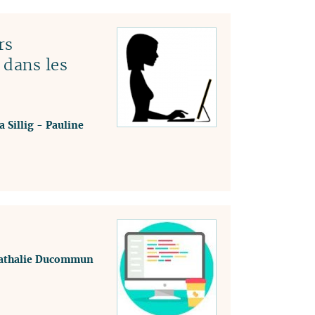
rs
 dans les
a Sillig
-
Pauline
athalie Ducommun