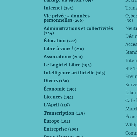
(355)
Internet
Trans
(283)
Vie privée - données
Cyber
personnelles
(266)
(30)
Administrations et collectivités
Neutr
(244)
Dési
Éducation
(222)
Acces
Libre à vous !
(210)
Stan
Associations
(200)
Inte
Le Logiciel Libre
(194)
Big 
Intelligence artificielle
(185)
Envi
Divers
(160)
Surve
Économie
(159)
Liber
Licences
(154)
Café 
L’April
(136)
Marc
Transcription
(119)
Écono
Europe
(102)
Wiki
Entreprise
(100)
Comm