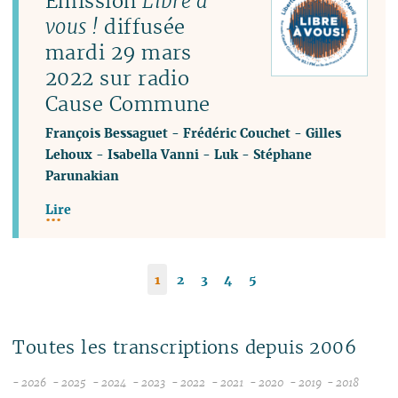
Émission
Libre à
vous !
diffusée
mardi 29 mars
2022 sur radio
Cause Commune
François Bessaguet
-
Frédéric Couchet
-
Gilles
Lehoux
-
Isabella Vanni
-
Luk
-
Stéphane
Parunakian
Lire
1
2
3
4
5
Toutes les transcriptions depuis 2006
- 2026
- 2025
- 2024
- 2023
- 2022
- 2021
- 2020
- 2019
- 2018
08
12
12
12
12
12
12
12
12