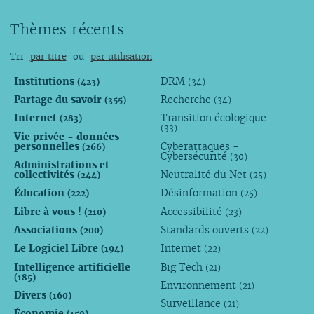
Thèmes récents
Tri
par titre
ou
par utilisation
Institutions
DRM
(423)
(34)
Partage du savoir
Recherche
(355)
(34)
Internet
Transition écologique
(283)
(33)
Vie privée - données
personnelles
Cyberattaques -
(266)
Cybersécurité
(30)
Administrations et
collectivités
Neutralité du Net
(244)
(25)
Éducation
Désinformation
(222)
(25)
Libre à vous !
Accessibilité
(210)
(23)
Associations
Standards ouverts
(200)
(22)
Le Logiciel Libre
Internet
(194)
(22)
Intelligence artificielle
Big Tech
(21)
(185)
Environnement
(21)
Divers
(160)
Surveillance
(21)
Économie
(159)