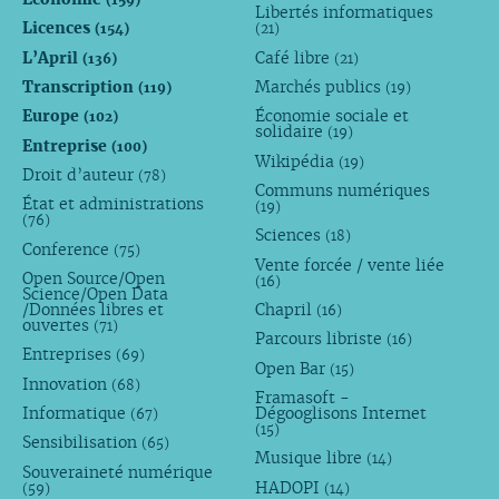
Libertés informatiques
Licences
(154)
(21)
L’April
Café libre
(136)
(21)
Transcription
Marchés publics
(119)
(19)
Europe
Économie sociale et
(102)
solidaire
(19)
Entreprise
(100)
Wikipédia
(19)
Droit d’auteur
(78)
Communs numériques
État et administrations
(19)
(76)
Sciences
(18)
Conference
(75)
Vente forcée / vente liée
Open Source/Open
(16)
Science/Open Data
/Données libres et
Chapril
(16)
ouvertes
(71)
Parcours libriste
(16)
Entreprises
(69)
Open Bar
(15)
Innovation
(68)
Framasoft -
Informatique
Dégooglisons Internet
(67)
(15)
Sensibilisation
(65)
Musique libre
(14)
Souveraineté numérique
HADOPI
(59)
(14)