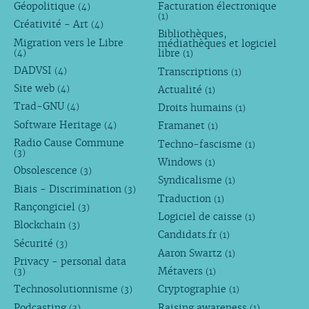
Géopolitique
Facturation électronique
(4)
(1)
Créativité - Art
(4)
Bibliothèques,
Migration vers le Libre
médiathèques et logiciel
libre
(4)
(1)
DADVSI
Transcriptions
(4)
(1)
Site web
Actualité
(4)
(1)
Trad-GNU
Droits humains
(4)
(1)
Software Heritage
Framanet
(4)
(1)
Radio Cause Commune
Techno-fascisme
(1)
(3)
Windows
(1)
Obsolescence
(3)
Syndicalisme
(1)
Biais - Discrimination
(3)
Traduction
(1)
Rançongiciel
(3)
Logiciel de caisse
(1)
Blockchain
(3)
Candidats.fr
(1)
Sécurité
(3)
Aaron Swartz
(1)
Privacy - personal data
Métavers
(3)
(1)
Technosolutionnisme
Cryptographie
(3)
(1)
Podcasting
Raising awareness
(3)
(1)