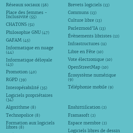
Réseaux sociaux
Brevets logiciels
(56)
(13)
Place des femmes -
Communs
(13)
Inclusivité
(55)
Culture libre
(13)
CHATONS
(51)
Parlezmoid’IA
(13)
Philosophie GNU
(47)
Évènements libristes
(12)
GAFAM
(45)
Infrastructures
(11)
Informatique en nuage
Libre en Fête
(10)
(44)
Vote électronique
Informatique déloyale
(10)
(43)
OpenStreetMap
(10)
Promotion
(40)
Écosystème numérique
RGPD
(9)
(39)
Téléphonie mobile
Interopérabilité
(9)
(35)
Logiciels propriétaires
(34)
Algorithme
Enshittification
(8)
(2)
Technopolice
Framasoft
(8)
(2)
Formation aux logiciels
Espace membre
(2)
libres
(8)
Logiciels libres de dessin