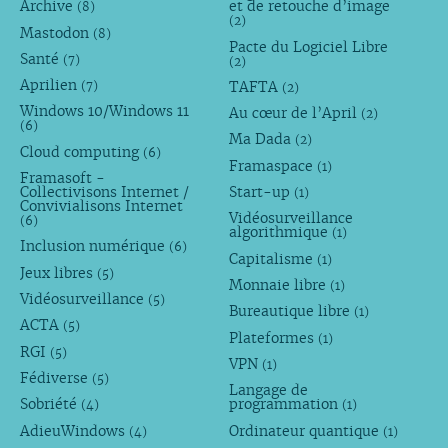
Archive
et de retouche d’image
(8)
(2)
Mastodon
(8)
Pacte du Logiciel Libre
Santé
(7)
(2)
Aprilien
TAFTA
(7)
(2)
Windows 10/Windows 11
Au cœur de l’April
(2)
(6)
Ma Dada
(2)
Cloud computing
(6)
Framaspace
(1)
Framasoft -
Collectivisons Internet /
Start-up
(1)
Convivialisons Internet
Vidéosurveillance
(6)
algorithmique
(1)
Inclusion numérique
(6)
Capitalisme
(1)
Jeux libres
(5)
Monnaie libre
(1)
Vidéosurveillance
(5)
Bureautique libre
(1)
ACTA
(5)
Plateformes
(1)
RGI
(5)
VPN
(1)
Fédiverse
(5)
Langage de
Sobriété
programmation
(4)
(1)
AdieuWindows
Ordinateur quantique
(4)
(1)