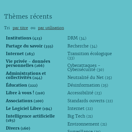
Thèmes récents
Tri
par titre
ou
par utilisation
Institutions
DRM
(423)
(34)
Partage du savoir
Recherche
(355)
(34)
Internet
Transition écologique
(283)
(33)
Vie privée - données
personnelles
Cyberattaques -
(266)
Cybersécurité
(30)
Administrations et
collectivités
Neutralité du Net
(244)
(25)
Éducation
Désinformation
(222)
(25)
Libre à vous !
Accessibilité
(210)
(23)
Associations
Standards ouverts
(200)
(22)
Le Logiciel Libre
Internet
(194)
(22)
Intelligence artificielle
Big Tech
(21)
(185)
Environnement
(21)
Divers
(160)
Surveillance
(21)