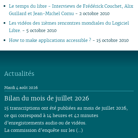
Le temps du libre - Interviews de Frédérick Couchet, Alix
09
04
09
08
09
08
09
08
08
08
08
08
09
08
08
10
08
Guillard et Jean-Michel Cornu
- 2 octobre 2010
08
03
08
07
08
07
08
07
04
07
07
07
08
07
07
06
07
07
02
07
06
07
06
07
06
02
06
06
06
07
06
06
01
06
Les vidéos des 11èmes rencontres mondiales du Logiciel
06
01
06
05
06
05
06
05
05
04
05
06
05
05
05
Libre.
- 5 octobre 2010
05
05
04
05
04
04
04
04
03
04
05
04
04
04
How to make applications accessible ?
- 15 octobre 2010
04
04
03
04
03
03
03
03
01
03
04
03
03
03
03
03
02
03
02
02
02
02
02
03
02
02
02
02
02
01
02
01
01
01
01
01
01
01
01
01
Actualités
Mardi 4 août 2026
Bilan du mois de juillet 2026
15 transcriptions ont été publiées au mois de juillet 2026,
ce qui correspond à 14 heures et 42 minutes
d’enregistrements audio ou de vidéos.
La commission d’enquête sur les (…)