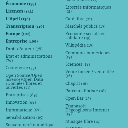
Économie
(159)
Libertés informatiques
Licences
(154)
(21)
L’April
Café libre
(136)
(21)
Transcription
Marchés publics
(119)
(19)
Europe
Économie sociale et
(102)
solidaire
(19)
Entreprise
(100)
Wikipédia
(19)
Droit d’auteur
(78)
Communs numériques
État et administrations
(19)
(76)
Sciences
(18)
Conference
(75)
Vente forcée / vente liée
Open Source/Open
(16)
Science/Open Data
/Données libres et
Chapril
(16)
ouvertes
(71)
Parcours libriste
(16)
Entreprises
(69)
Open Bar
(15)
Innovation
(68)
Framasoft -
Informatique
Dégooglisons Internet
(67)
(15)
Sensibilisation
(65)
Musique libre
(14)
Souveraineté numérique