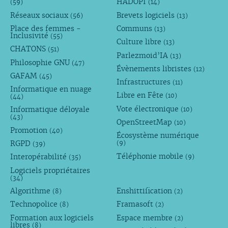
HADOPI
(59)
(14)
Réseaux sociaux
Brevets logiciels
(56)
(13)
Place des femmes -
Communs
(13)
Inclusivité
(55)
Culture libre
(13)
CHATONS
(51)
Parlezmoid’IA
(13)
Philosophie GNU
(47)
Évènements libristes
(12)
GAFAM
(45)
Infrastructures
(11)
Informatique en nuage
Libre en Fête
(10)
(44)
Vote électronique
Informatique déloyale
(10)
(43)
OpenStreetMap
(10)
Promotion
(40)
Écosystème numérique
RGPD
(9)
(39)
Téléphonie mobile
Interopérabilité
(9)
(35)
Logiciels propriétaires
(34)
Algorithme
Enshittification
(8)
(2)
Technopolice
Framasoft
(8)
(2)
Formation aux logiciels
Espace membre
(2)
libres
(8)