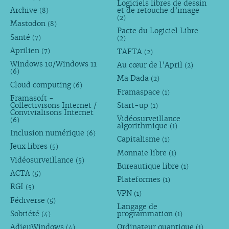
Logiciels libres de dessin
Archive
et de retouche d’image
(8)
(2)
Mastodon
(8)
Pacte du Logiciel Libre
Santé
(7)
(2)
Aprilien
TAFTA
(7)
(2)
Windows 10/Windows 11
Au cœur de l’April
(2)
(6)
Ma Dada
(2)
Cloud computing
(6)
Framaspace
(1)
Framasoft -
Collectivisons Internet /
Start-up
(1)
Convivialisons Internet
Vidéosurveillance
(6)
algorithmique
(1)
Inclusion numérique
(6)
Capitalisme
(1)
Jeux libres
(5)
Monnaie libre
(1)
Vidéosurveillance
(5)
Bureautique libre
(1)
ACTA
(5)
Plateformes
(1)
RGI
(5)
VPN
(1)
Fédiverse
(5)
Langage de
Sobriété
programmation
(4)
(1)
AdieuWindows
Ordinateur quantique
(4)
(1)