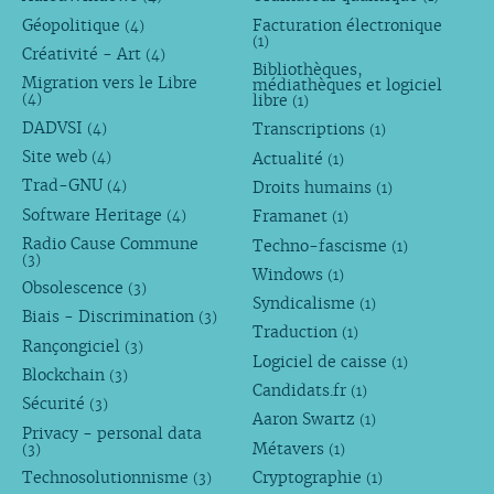
Géopolitique
Facturation électronique
(4)
(1)
Créativité - Art
(4)
Bibliothèques,
Migration vers le Libre
médiathèques et logiciel
libre
(4)
(1)
DADVSI
Transcriptions
(4)
(1)
Site web
Actualité
(4)
(1)
Trad-GNU
Droits humains
(4)
(1)
Software Heritage
Framanet
(4)
(1)
Radio Cause Commune
Techno-fascisme
(1)
(3)
Windows
(1)
Obsolescence
(3)
Syndicalisme
(1)
Biais - Discrimination
(3)
Traduction
(1)
Rançongiciel
(3)
Logiciel de caisse
(1)
Blockchain
(3)
Candidats.fr
(1)
Sécurité
(3)
Aaron Swartz
(1)
Privacy - personal data
Métavers
(3)
(1)
Technosolutionnisme
Cryptographie
(3)
(1)