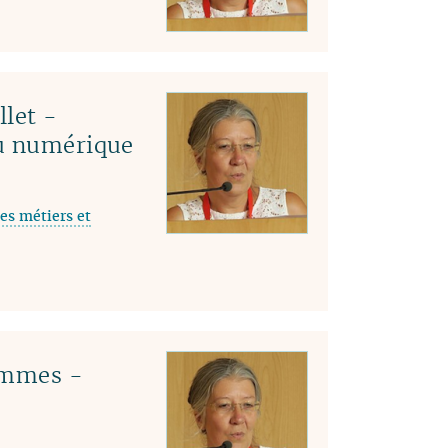
04
03
02
01
llet -
du numérique
es métiers et
emmes -