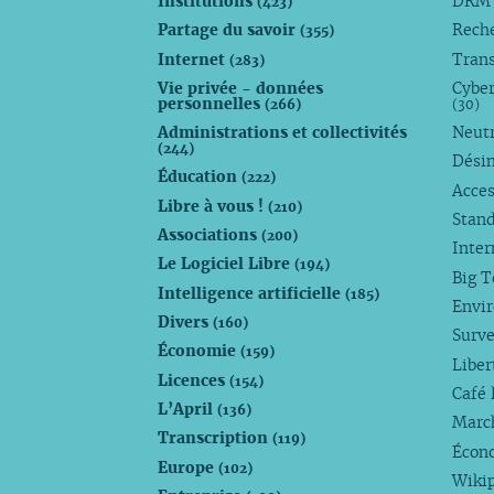
Institutions
DR
(423)
Partage du savoir
Rech
(355)
Internet
Trans
(283)
Vie privée - données
Cyber
personnelles
(266)
(30)
Administrations et collectivités
Neutr
(244)
Dési
Éducation
(222)
Acces
Libre à vous !
(210)
Stan
Associations
(200)
Inte
Le Logiciel Libre
(194)
Big 
Intelligence artificielle
(185)
Envi
Divers
(160)
Surve
Économie
(159)
Liber
Licences
(154)
Café 
L’April
(136)
Marc
Transcription
(119)
Écono
Europe
(102)
Wiki