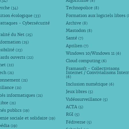
M
Algorithme
(34)
(8)
erche
Technopolice
(34)
(8)
ition écologique
Formation aux logiciels libres
(33)
(
attaques - Cybersécurité
Archive
(8)
Mastodon
(8)
alité du Net
(25)
Santé
(7)
nformation
(25)
Aprilien
(7)
sibilité
(23)
Windows 10/Windows 11
(6)
dards ouverts
(22)
Cloud computing
(6)
rnet
(22)
Framasoft - Collectivisons
Tech
Internet / Convivialisons Inter
(21)
(6)
ronnement
(21)
Inclusion numérique
(6)
illance
(21)
Jeux libres
(5)
tés informatiques
(21)
Vidéosurveillance
(5)
libre
(21)
ACTA
(5)
hés publics
(19)
RGI
(5)
mie sociale et solidaire
(19)
Fédiverse
(5)
pédia
(19)