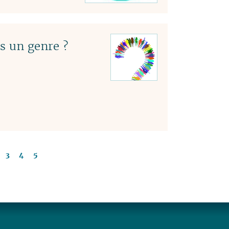
s un genre ?
3
4
5