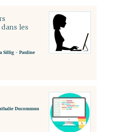
rs
 dans les
a Sillig
-
Pauline
athalie Ducommun