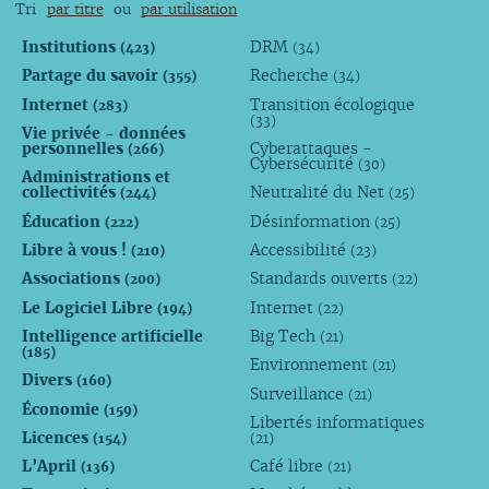
Tri
par titre
ou
par utilisation
Institutions
DRM
(423)
(34)
Partage du savoir
Recherche
(355)
(34)
Internet
Transition écologique
(283)
(33)
Vie privée - données
personnelles
Cyberattaques -
(266)
Cybersécurité
(30)
Administrations et
collectivités
Neutralité du Net
(244)
(25)
Éducation
Désinformation
(222)
(25)
Libre à vous !
Accessibilité
(210)
(23)
Associations
Standards ouverts
(200)
(22)
Le Logiciel Libre
Internet
(194)
(22)
Intelligence artificielle
Big Tech
(21)
(185)
Environnement
(21)
Divers
(160)
Surveillance
(21)
Économie
(159)
Libertés informatiques
Licences
(154)
(21)
L’April
Café libre
(136)
(21)