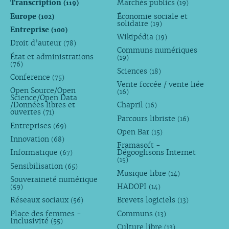
Transcription
Marchés publics
(119)
(19)
Europe
Économie sociale et
(102)
solidaire
(19)
Entreprise
(100)
Wikipédia
(19)
Droit d’auteur
(78)
Communs numériques
État et administrations
(19)
(76)
Sciences
(18)
Conference
(75)
Vente forcée / vente liée
Open Source/Open
(16)
Science/Open Data
/Données libres et
Chapril
(16)
ouvertes
(71)
Parcours libriste
(16)
Entreprises
(69)
Open Bar
(15)
Innovation
(68)
Framasoft -
Informatique
Dégooglisons Internet
(67)
(15)
Sensibilisation
(65)
Musique libre
(14)
Souveraineté numérique
HADOPI
(59)
(14)
Réseaux sociaux
Brevets logiciels
(56)
(13)
Place des femmes -
Communs
(13)
Inclusivité
(55)
Culture libre
(13)