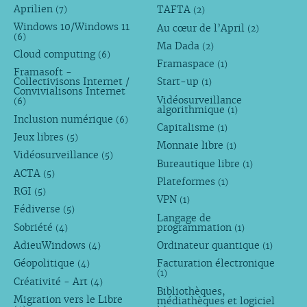
Aprilien
TAFTA
(7)
(2)
Windows 10/Windows 11
Au cœur de l’April
(2)
(6)
Ma Dada
(2)
Cloud computing
(6)
Framaspace
(1)
Framasoft -
Collectivisons Internet /
Start-up
(1)
Convivialisons Internet
Vidéosurveillance
(6)
algorithmique
(1)
Inclusion numérique
(6)
Capitalisme
(1)
Jeux libres
(5)
Monnaie libre
(1)
Vidéosurveillance
(5)
Bureautique libre
(1)
ACTA
(5)
Plateformes
(1)
RGI
(5)
VPN
(1)
Fédiverse
(5)
Langage de
Sobriété
programmation
(4)
(1)
AdieuWindows
Ordinateur quantique
(4)
(1)
Géopolitique
Facturation électronique
(4)
(1)
Créativité - Art
(4)
Bibliothèques,
Migration vers le Libre
médiathèques et logiciel