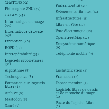
CHATONS
(51)
Parlezmoid’IA
(13)
Philosophie GNU
(47)
Évènements libristes
(12)
GAFAM
(45)
Infrastructures
(11)
Informatique en nuage
Libre en Fête
(10)
(44)
Vote électronique
Informatique déloyale
(10)
(43)
OpenStreetMap
(10)
Promotion
(40)
Écosystème numérique
RGPD
(9)
(39)
Téléphonie mobile
Interopérabilité
(9)
(35)
Logiciels propriétaires
(34)
Algorithme
Enshittification
(8)
(2)
Technopolice
Framasoft
(8)
(2)
Formation aux logiciels
Espace membre
(2)
libres
(8)
Logiciels libres de dessin
Archive
et de retouche d’image
(8)
(2)
Mastodon
(8)
Pacte du Logiciel Libre
Santé
(7)
(2)