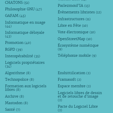
CHATONS
(51)
Parlezmoid’IA
(13)
Philosophie GNU
(47)
Évènements libristes
(12)
GAFAM
(45)
Infrastructures
(11)
Informatique en nuage
Libre en Fête
(10)
(44)
Vote électronique
Informatique déloyale
(10)
(43)
OpenStreetMap
(10)
Promotion
(40)
Écosystème numérique
RGPD
(9)
(39)
Téléphonie mobile
Interopérabilité
(9)
(35)
Logiciels propriétaires
(34)
Algorithme
Enshittification
(8)
(2)
Technopolice
Framasoft
(8)
(2)
Formation aux logiciels
Espace membre
(2)
libres
(8)
Logiciels libres de dessin
Archive
et de retouche d’image
(8)
(2)
Mastodon
(8)
Pacte du Logiciel Libre
Santé
(7)
(2)