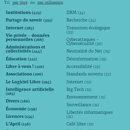
Tri
par titre
ou
par utilisation
Institutions
DRM
(423)
(34)
Partage du savoir
Recherche
(355)
(34)
Internet
Transition écologique
(283)
(33)
Vie privée - données
personnelles
Cyberattaques -
(266)
Cybersécurité
(30)
Administrations et
collectivités
Neutralité du Net
(244)
(25)
Éducation
Désinformation
(222)
(25)
Libre à vous !
Accessibilité
(210)
(23)
Associations
Standards ouverts
(200)
(22)
Le Logiciel Libre
Internet
(194)
(22)
Intelligence artificielle
Big Tech
(21)
(185)
Environnement
(21)
Divers
(160)
Surveillance
(21)
Économie
(159)
Libertés informatiques
Licences
(154)
(21)
L’April
Café libre
(136)
(21)