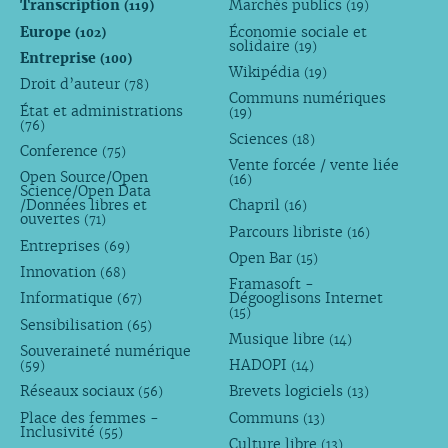
Transcription
Marchés publics
(119)
(19)
Europe
Économie sociale et
(102)
solidaire
(19)
Entreprise
(100)
Wikipédia
(19)
Droit d’auteur
(78)
Communs numériques
État et administrations
(19)
(76)
Sciences
(18)
Conference
(75)
Vente forcée / vente liée
Open Source/Open
(16)
Science/Open Data
/Données libres et
Chapril
(16)
ouvertes
(71)
Parcours libriste
(16)
Entreprises
(69)
Open Bar
(15)
Innovation
(68)
Framasoft -
Informatique
Dégooglisons Internet
(67)
(15)
Sensibilisation
(65)
Musique libre
(14)
Souveraineté numérique
HADOPI
(59)
(14)
Réseaux sociaux
Brevets logiciels
(56)
(13)
Place des femmes -
Communs
(13)
Inclusivité
(55)
Culture libre
(13)