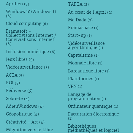
Aprilien
TAFTA
(7)
(2)
Windows 10/Windows 11
Au cœur de l’April
(2)
(6)
Ma Dada
(2)
Cloud computing
(6)
Framaspace
(1)
Framasoft -
Collectivisons Internet /
Start-up
(1)
Convivialisons Internet
Vidéosurveillance
(6)
algorithmique
(1)
Inclusion numérique
(6)
Capitalisme
(1)
Jeux libres
(5)
Monnaie libre
(1)
Vidéosurveillance
(5)
Bureautique libre
(1)
ACTA
(5)
Plateformes
(1)
RGI
(5)
VPN
(1)
Fédiverse
(5)
Langage de
Sobriété
programmation
(4)
(1)
AdieuWindows
Ordinateur quantique
(4)
(1)
Géopolitique
Facturation électronique
(4)
(1)
Créativité - Art
(4)
Bibliothèques,
Migration vers le Libre
médiathèques et logiciel