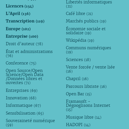
Libertés informatiques
Licences
(154)
(21)
L’April
Café libre
(136)
(21)
Transcription
Marchés publics
(119)
(19)
Europe
Économie sociale et
(102)
solidaire
(19)
Entreprise
(100)
Wikipédia
(19)
Droit d’auteur
(78)
Communs numériques
État et administrations
(19)
(76)
Sciences
(18)
Conference
(75)
Vente forcée / vente liée
Open Source/Open
(16)
Science/Open Data
/Données libres et
Chapril
(16)
ouvertes
(71)
Parcours libriste
(16)
Entreprises
(69)
Open Bar
(15)
Innovation
(68)
Framasoft -
Informatique
Dégooglisons Internet
(67)
(15)
Sensibilisation
(65)
Musique libre
(14)
Souveraineté numérique
HADOPI
(59)
(14)