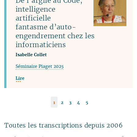
De l’argile au Code,
intelligence
artificielle
fantasme d’auto-
engendrement chez les
informaticiens
Isabelle Collet
Séminaire Piaget 2025
Lire
1
2
3
4
5
Toutes les transcriptions depuis 2006