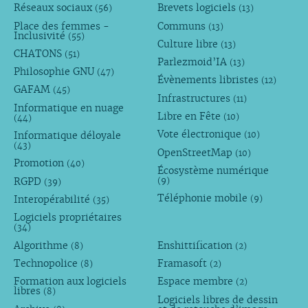
Réseaux sociaux
Brevets logiciels
(56)
(13)
Place des femmes -
Communs
(13)
Inclusivité
(55)
Culture libre
(13)
CHATONS
(51)
Parlezmoid’IA
(13)
Philosophie GNU
(47)
Évènements libristes
(12)
GAFAM
(45)
Infrastructures
(11)
Informatique en nuage
Libre en Fête
(10)
(44)
Vote électronique
Informatique déloyale
(10)
(43)
OpenStreetMap
(10)
Promotion
(40)
Écosystème numérique
RGPD
(9)
(39)
Téléphonie mobile
Interopérabilité
(9)
(35)
Logiciels propriétaires
(34)
Algorithme
Enshittification
(8)
(2)
Technopolice
Framasoft
(8)
(2)
Formation aux logiciels
Espace membre
(2)
libres
(8)
Logiciels libres de dessin