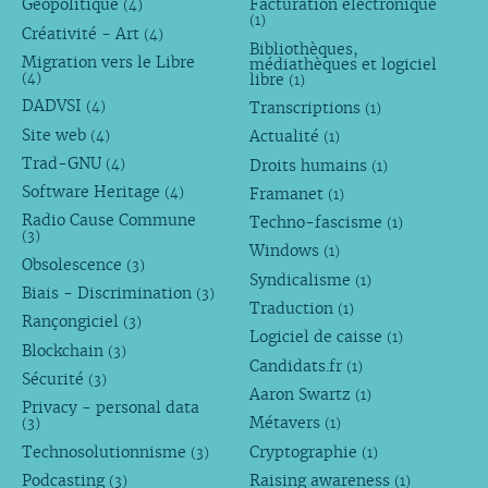
Géopolitique
Facturation électronique
(4)
(1)
Créativité - Art
(4)
Bibliothèques,
Migration vers le Libre
médiathèques et logiciel
libre
(4)
(1)
DADVSI
Transcriptions
(4)
(1)
Site web
Actualité
(4)
(1)
Trad-GNU
Droits humains
(4)
(1)
Software Heritage
Framanet
(4)
(1)
Radio Cause Commune
Techno-fascisme
(1)
(3)
Windows
(1)
Obsolescence
(3)
Syndicalisme
(1)
Biais - Discrimination
(3)
Traduction
(1)
Rançongiciel
(3)
Logiciel de caisse
(1)
Blockchain
(3)
Candidats.fr
(1)
Sécurité
(3)
Aaron Swartz
(1)
Privacy - personal data
Métavers
(3)
(1)
Technosolutionnisme
Cryptographie
(3)
(1)
Podcasting
Raising awareness
(3)
(1)