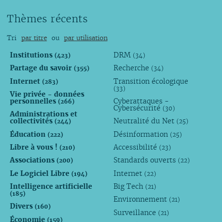
Thèmes récents
Tri
par titre
ou
par utilisation
Institutions
DRM
(423)
(34)
Partage du savoir
Recherche
(355)
(34)
Internet
Transition écologique
(283)
(33)
Vie privée - données
personnelles
Cyberattaques -
(266)
Cybersécurité
(30)
Administrations et
collectivités
Neutralité du Net
(244)
(25)
Éducation
Désinformation
(222)
(25)
Libre à vous !
Accessibilité
(210)
(23)
Associations
Standards ouverts
(200)
(22)
Le Logiciel Libre
Internet
(194)
(22)
Intelligence artificielle
Big Tech
(21)
(185)
Environnement
(21)
Divers
(160)
Surveillance
(21)
Économie
(159)