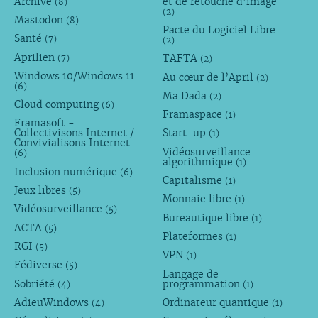
Archive
et de retouche d’image
(8)
(2)
Mastodon
(8)
Pacte du Logiciel Libre
Santé
(7)
(2)
Aprilien
TAFTA
(7)
(2)
Windows 10/Windows 11
Au cœur de l’April
(2)
(6)
Ma Dada
(2)
Cloud computing
(6)
Framaspace
(1)
Framasoft -
Collectivisons Internet /
Start-up
(1)
Convivialisons Internet
Vidéosurveillance
(6)
algorithmique
(1)
Inclusion numérique
(6)
Capitalisme
(1)
Jeux libres
(5)
Monnaie libre
(1)
Vidéosurveillance
(5)
Bureautique libre
(1)
ACTA
(5)
Plateformes
(1)
RGI
(5)
VPN
(1)
Fédiverse
(5)
Langage de
Sobriété
programmation
(4)
(1)
AdieuWindows
Ordinateur quantique
(4)
(1)