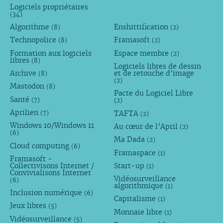
Logiciels propriétaires
(34)
Algorithme
Enshittification
(8)
(2)
Technopolice
Framasoft
(8)
(2)
Formation aux logiciels
Espace membre
(2)
libres
(8)
Logiciels libres de dessin
Archive
et de retouche d’image
(8)
(2)
Mastodon
(8)
Pacte du Logiciel Libre
Santé
(7)
(2)
Aprilien
TAFTA
(7)
(2)
Windows 10/Windows 11
Au cœur de l’April
(2)
(6)
Ma Dada
(2)
Cloud computing
(6)
Framaspace
(1)
Framasoft -
Collectivisons Internet /
Start-up
(1)
Convivialisons Internet
Vidéosurveillance
(6)
algorithmique
(1)
Inclusion numérique
(6)
Capitalisme
(1)
Jeux libres
(5)
Monnaie libre
(1)
Vidéosurveillance
(5)