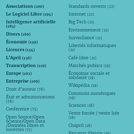
Associations
Standards ouverts
(200)
(22)
Le Logiciel Libre
Internet
(194)
(22)
Intelligence artificielle
Big Tech
(21)
(185)
Environnement
(21)
Divers
(160)
Surveillance
(21)
Économie
(159)
Libertés informatiques
Licences
(154)
(21)
L’April
Café libre
(136)
(21)
Transcription
Marchés publics
(119)
(19)
Europe
Économie sociale et
(102)
solidaire
(19)
Entreprise
(100)
Wikipédia
(19)
Droit d’auteur
(78)
Communs numériques
État et administrations
(19)
(76)
Sciences
(18)
Conference
(75)
Vente forcée / vente liée
Open Source/Open
(16)
Science/Open Data
/Données libres et
Chapril
(16)
ouvertes
(71)
Parcours libriste
(16)