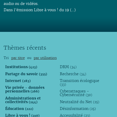
audio ou de vidéos.
Dans l’émission Libre à vous ! du 19 (…)
Thèmes récents
Tri
par titre
ou
par utilisation
Institutions
DRM
(423)
(34)
Partage du savoir
Recherche
(355)
(34)
Internet
Transition écologique
(283)
(33)
Vie privée - données
personnelles
Cyberattaques -
(266)
Cybersécurité
(30)
Administrations et
collectivités
Neutralité du Net
(244)
(25)
Éducation
Désinformation
(222)
(25)
Libre à vous !
Accessibilité
(210)
(23)