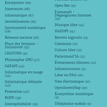
Entreprises
(69)
Open Bar
(15)
Innovation
(68)
Framasoft -
Informatique
Dégooglisons Internet
(67)
(15)
Sensibilisation
(65)
Musique libre
(14)
Souveraineté numérique
HADOPI
(59)
(14)
Réseaux sociaux
Brevets logiciels
(56)
(13)
Place des femmes -
Communs
(13)
Inclusivité
(55)
Culture libre
(13)
CHATONS
(51)
Parlezmoid’IA
(13)
Philosophie GNU
(47)
Évènements libristes
(12)
GAFAM
(45)
Infrastructures
(11)
Informatique en nuage
Libre en Fête
(10)
(44)
Vote électronique
Informatique déloyale
(10)
(43)
OpenStreetMap
(10)
Promotion
(40)
Écosystème numérique
RGPD
(9)
(39)
Téléphonie mobile
Interopérabilité
(9)
(35)