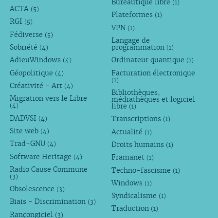
Bureautique libre
(1)
ACTA
(5)
Plateformes
(1)
RGI
(5)
VPN
(1)
Fédiverse
(5)
Langage de
Sobriété
programmation
(4)
(1)
AdieuWindows
Ordinateur quantique
(4)
(1)
Géopolitique
Facturation électronique
(4)
(1)
Créativité - Art
(4)
Bibliothèques,
Migration vers le Libre
médiathèques et logiciel
libre
(4)
(1)
DADVSI
Transcriptions
(4)
(1)
Site web
Actualité
(4)
(1)
Trad-GNU
Droits humains
(4)
(1)
Software Heritage
Framanet
(4)
(1)
Radio Cause Commune
Techno-fascisme
(1)
(3)
Windows
(1)
Obsolescence
(3)
Syndicalisme
(1)
Biais - Discrimination
(3)
Traduction
(1)
Rançongiciel
(3)