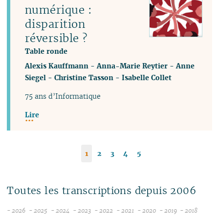
numérique :
disparition
réversible ?
Table ronde
Alexis Kauffmann
-
Anna-Marie Reytier
-
Anne
Siegel
-
Christine Tasson
-
Isabelle Collet
75 ans d’Informatique
Lire
1
2
3
4
5
Toutes les transcriptions depuis 2006
- 2026
- 2025
- 2024
- 2023
- 2022
- 2021
- 2020
- 2019
- 2018
08
12
12
12
12
12
12
12
12