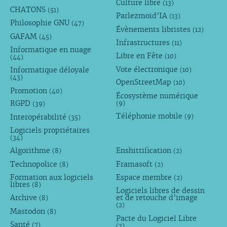
Culture libre
(13)
CHATONS
(51)
Parlezmoid’IA
(13)
Philosophie GNU
(47)
Évènements libristes
(12)
GAFAM
(45)
Infrastructures
(11)
Informatique en nuage
Libre en Fête
(10)
(44)
Vote électronique
Informatique déloyale
(10)
(43)
OpenStreetMap
(10)
Promotion
(40)
Écosystème numérique
RGPD
(9)
(39)
Téléphonie mobile
Interopérabilité
(9)
(35)
Logiciels propriétaires
(34)
Algorithme
Enshittification
(8)
(2)
Technopolice
Framasoft
(8)
(2)
Formation aux logiciels
Espace membre
(2)
libres
(8)
Logiciels libres de dessin
Archive
et de retouche d’image
(8)
(2)
Mastodon
(8)
Pacte du Logiciel Libre
Santé
(7)
(2)