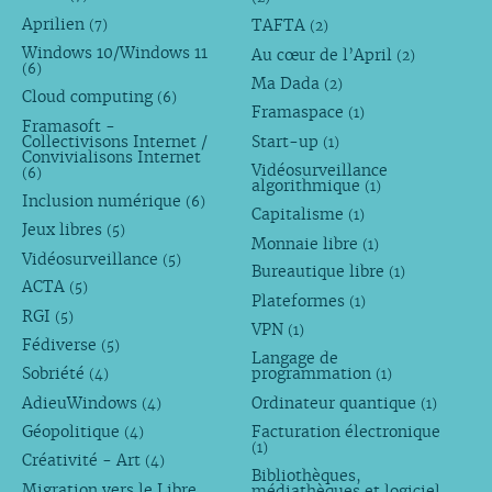
Aprilien
TAFTA
(7)
(2)
Windows 10/Windows 11
Au cœur de l’April
(2)
(6)
Ma Dada
(2)
Cloud computing
(6)
Framaspace
(1)
Framasoft -
Collectivisons Internet /
Start-up
(1)
Convivialisons Internet
Vidéosurveillance
(6)
algorithmique
(1)
Inclusion numérique
(6)
Capitalisme
(1)
Jeux libres
(5)
Monnaie libre
(1)
Vidéosurveillance
(5)
Bureautique libre
(1)
ACTA
(5)
Plateformes
(1)
RGI
(5)
VPN
(1)
Fédiverse
(5)
Langage de
Sobriété
programmation
(4)
(1)
AdieuWindows
Ordinateur quantique
(4)
(1)
Géopolitique
Facturation électronique
(4)
(1)
Créativité - Art
(4)
Bibliothèques,
Migration vers le Libre
médiathèques et logiciel