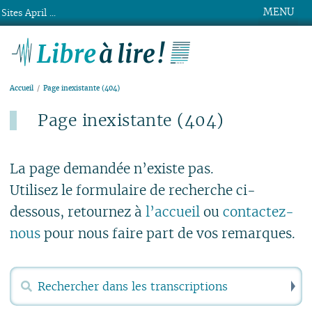
MENU
Sites April ...
Libre à lire !
Accueil
Page inexistante (404)
Page inexistante (404)
Publié le lundi 15 mars 2021
La page demandée n’existe pas.
Utilisez le formulaire de recherche ci-
dessous, retournez à
l’accueil
ou
contactez-
nous
pour nous faire part de vos remarques.
R
Rechercher :