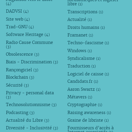
libre
(4)
(1)
DADVSI
Transcriptions
(4)
(1)
Site web
Actualité
(4)
(1)
Trad-GNU
Droits humains
(4)
(1)
Software Heritage
Framanet
(4)
(1)
Radio Cause Commune
Techno-fascisme
(1)
(3)
Windows
(1)
Obsolescence
(3)
Syndicalisme
(1)
Biais - Discrimination
(3)
Traduction
(1)
Rançongiciel
(3)
Logiciel de caisse
(1)
Blockchain
(3)
Candidats.fr
(1)
Sécurité
(3)
Aaron Swartz
(1)
Privacy - personal data
Métavers
(3)
(1)
Technosolutionnisme
Cryptographie
(3)
(1)
Podcasting
Raising awareness
(3)
(1)
Actualité du Libre
Graine de libriste
(3)
(1)
Diversité - Inclusivité
Fournisseurs d’accès à
(3)