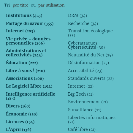
Tri
par titre
ou
par utilisation
Institutions
DRM
(423)
(34)
Partage du savoir
Recherche
(355)
(34)
Internet
Transition écologique
(283)
(33)
Vie privée - données
personnelles
Cyberattaques -
(266)
Cybersécurité
(30)
Administrations et
collectivités
Neutralité du Net
(244)
(25)
Éducation
Désinformation
(222)
(25)
Libre à vous !
Accessibilité
(210)
(23)
Associations
Standards ouverts
(200)
(22)
Le Logiciel Libre
Internet
(194)
(22)
Intelligence artificielle
Big Tech
(21)
(185)
Environnement
(21)
Divers
(160)
Surveillance
(21)
Économie
(159)
Libertés informatiques
Licences
(154)
(21)
L’April
Café libre
(136)
(21)