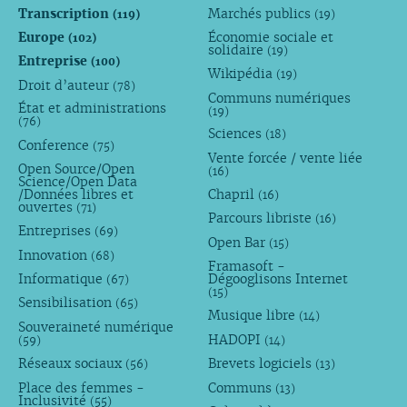
Transcription
Marchés publics
(119)
(19)
Europe
Économie sociale et
(102)
solidaire
(19)
Entreprise
(100)
Wikipédia
(19)
Droit d’auteur
(78)
Communs numériques
État et administrations
(19)
(76)
Sciences
(18)
Conference
(75)
Vente forcée / vente liée
Open Source/Open
(16)
Science/Open Data
/Données libres et
Chapril
(16)
ouvertes
(71)
Parcours libriste
(16)
Entreprises
(69)
Open Bar
(15)
Innovation
(68)
Framasoft -
Informatique
Dégooglisons Internet
(67)
(15)
Sensibilisation
(65)
Musique libre
(14)
Souveraineté numérique
HADOPI
(59)
(14)
Réseaux sociaux
Brevets logiciels
(56)
(13)
Place des femmes -
Communs
(13)
Inclusivité
(55)